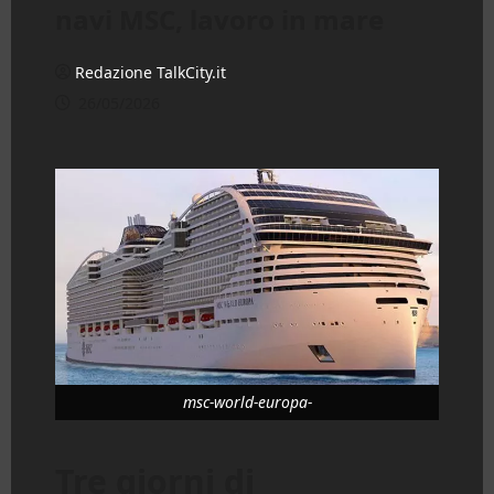
navi MSC, lavoro in mare
Redazione TalkCity.it
26/05/2026
msc-world-europa-
Tre giorni di