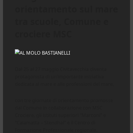
orientamento sul mare
tra scuole, Comune e
crociere MSC
Dal 25 al 27 maggio Civitavecchia diventa
protagonista di un’importante iniziativa
dedicata al mare e alle professioni del mare,
con tre giornate di orientamento promosse
dal Comune in collaborazione con MSC
Crociere, gli istituti superiori “Marconi” e
“Calamatta – Stendhal” e il Centro di
Formazione Professionale regionale.