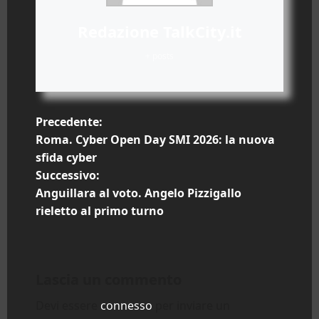
Redazione TalkCity.it
+ posts
N
Precedente:
Roma. Cyber Open Day SMI 2026: la nuova
a
sfida cyber
Successivo:
v
Anguillara al voto. Angelo Pizzigallo
i
rieletto al primo turno
g
a
Lascia un commento
z
Devi essere
connesso
per inviare un