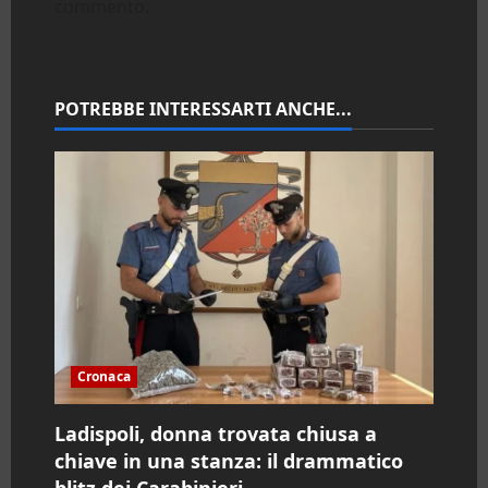
commento.
i
o
n
POTREBBE INTERESSARTI ANCHE...
e
a
r
t
i
Cronaca
c
o
Ladispoli, donna trovata chiusa a
chiave in una stanza: il drammatico
l
blitz dei Carabinieri