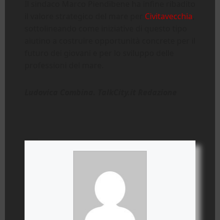
Il sindaco Marco Piendibene ha infine ribadito
il valore strategico del mare per
Civitavecchia
,
sottolineando come iniziative di questo tipo
aiutino a costruire opportunità concrete per il
futuro dei giovani e per lo sviluppo delle
professioni del mare.
Ludovica Combina. TalkCity.it Redazione