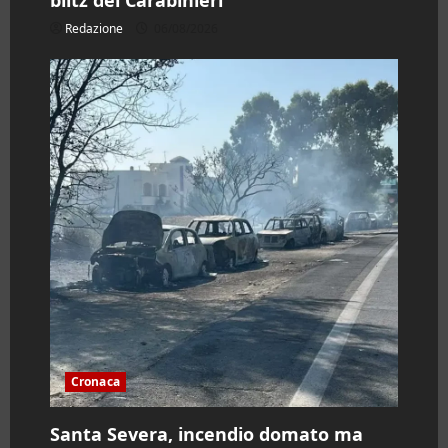
o
Redazione
06/08/2026
Cronaca
Santa Severa, incendio domato ma