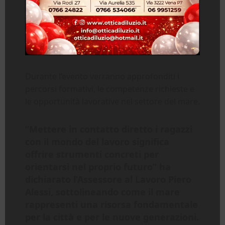
Durante l’evento verranno approfonditi i
percorsi formativi, le competenze richieste e
le opportunità lavorative nel settore del mare.
“Mettere in contatto diretto i ragazzi
con il mondo del lavoro significa
offrire strumenti concreti per
orientarsi nel proprio futuro” ha
dichiarato l’Assessore al Lavoro Piero
Alessi, sottolineando come il mare
rappresenti una risorsa fondamentale
per la città e per le nuove generazioni.