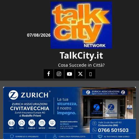
Vai
al
contenuto
07/08/2026
TalkCity.it
Cosa Succede in Città?
Facebook
Instagram
YouTube
Twitter
Email