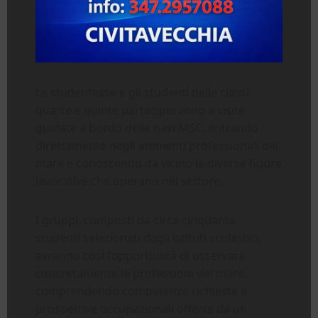
Le studentesse e gli studenti delle classi
quarte e quinte parteciperanno a visite
guidate a bordo delle navi MSC, entrando
direttamente negli ambienti professionali del
mare e conoscendo da vicino le diverse figure
lavorative che operano nel settore.
I gruppi, composti da circa cinquanta
studenti selezionati dagli istituti scolastici,
avranno così l’opportunità di osservare
concretamente le professioni del mare,
comprendendo competenze richieste e
prospettive occupazionali offerte da un