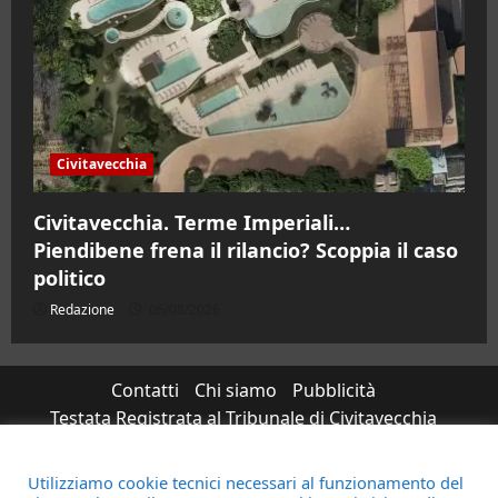
Civitavecchia
Civitavecchia. Terme Imperiali…
Piendibene frena il rilancio? Scoppia il caso
politico
Redazione
06/08/2026
Contatti
Chi siamo
Pubblicità
Testata Registrata al Tribunale di Civitavecchia
n°RS7823/2021 RG716/2021 Direttore Responsabile
Micaela Taroni
Utilizziamo cookie tecnici necessari al funzionamento del