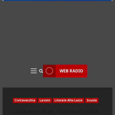
WEB RADIO
Menu
principale
Civitavecchia
Lavoro
Litorale Alto Lazio
Scuola
Civitavecchia: studenti sulle