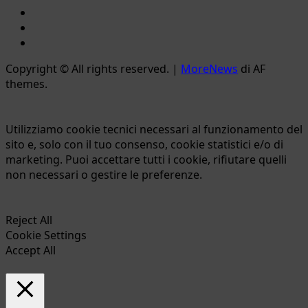
YouTube
Twitter
Email
Copyright © All rights reserved.
|
MoreNews
di AF
themes.
Utilizziamo cookie tecnici necessari al funzionamento del
sito e, solo con il tuo consenso, cookie statistici e/o di
marketing. Puoi accettare tutti i cookie, rifiutare quelli
non necessari o gestire le preferenze.
Reject All
Cookie Settings
Accept All