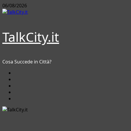
Vai
06/08/2026
al
contenuto
TalkCity.it
Cosa Succede in Città?
Facebook
Instagram
YouTube
Twitter
Email