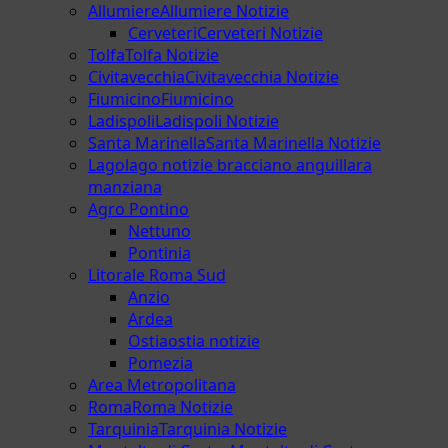
Allumiere
Allumiere Notizie
Cerveteri
Cerveteri Notizie
Tolfa
Tolfa Notizie
Civitavecchia
Civitavecchia Notizie
Fiumicino
Fiumicino
Ladispoli
Ladispoli Notizie
Santa Marinella
Santa Marinella Notizie
Lago
lago notizie bracciano anguillara
manziana
Agro Pontino
Nettuno
Pontinia
Litorale Roma Sud
Anzio
Ardea
Ostia
ostia notizie
Pomezia
Area Metropolitana
Roma
Roma Notizie
Tarquinia
Tarquinia Notizie