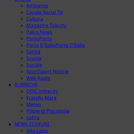
Ambiente
Canale Social TV
Cultura
Magazine Talkcity
Palco.News
Porto
Porto
Porta D’Italia
Porta D’Italia
Sanità
Scuola
Sociale
Sport
Sport Notizie
Web Radio
RUBRICHE
DOG inthecity
Fratello Mare
Meteo
Pillole di Psicologia
Satira
NEWS COMUNI
Alto Lazio