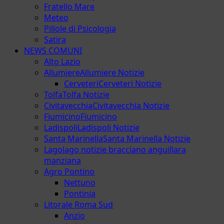
Fratello Mare
Meteo
Pillole di Psicologia
Satira
NEWS COMUNI
Alto Lazio
Allumiere
Allumiere Notizie
Cerveteri
Cerveteri Notizie
Tolfa
Tolfa Notizie
Civitavecchia
Civitavecchia Notizie
Fiumicino
Fiumicino
Ladispoli
Ladispoli Notizie
Santa Marinella
Santa Marinella Notizie
Lago
lago notizie bracciano anguillara
manziana
Agro Pontino
Nettuno
Pontinia
Litorale Roma Sud
Anzio