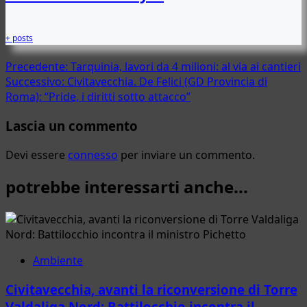
+ posts
Navigazione
Precedente:
Tarquinia, lavori da 4 milioni: al via ai cantieri
Successivo:
Civitavecchia. De Felici (GD Provincia di
articolo
Roma): “Pride, i diritti sotto attacco”
Lascia un commento
Devi essere
connesso
per inviare un commento.
potrebbe interessarti anche...
Ambiente
Civitavecchia, avanti la riconversione di Torre
Valdaliga Nord: Battilocchio incontra il