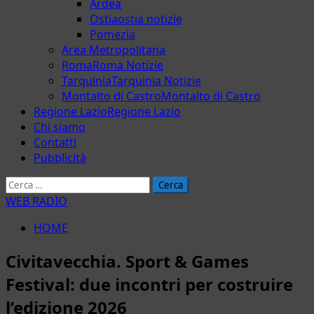
Ardea
Ostia
ostia notizie
Pomezia
Area Metropolitana
Roma
Roma Notizie
Tarquinia
Tarquinia Notizie
Montalto di Castro
Montalto di Castro
Regione Lazio
Regione Lazio
Chi siamo
Contatti
Pubblicità
Ricerca
per:
WEB RADIO
HOME
Civitavecchia. Sport & Games
Festival: due incontri per costruire
l’edizione 2026