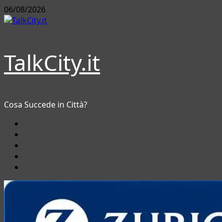
Vai
06/08/2026
al
contenuto
TalkCity.it
Cosa Succede in Città?
Facebook
Instagram
YouTube
Twitter
Email