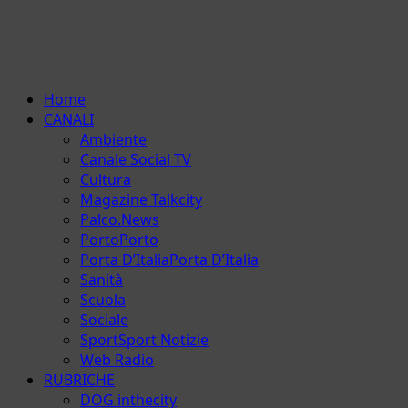
Menu
Home
principale
CANALI
Ambiente
Canale Social TV
Cultura
Magazine Talkcity
Palco.News
Porto
Porto
Porta D’Italia
Porta D’Italia
Sanità
Scuola
Sociale
Sport
Sport Notizie
Web Radio
RUBRICHE
DOG inthecity