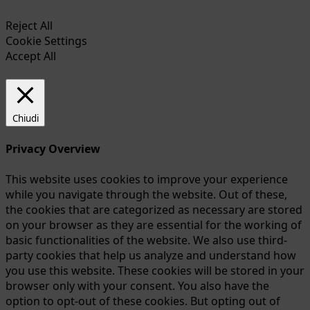
Reject All
Cookie Settings
Accept All
Chiudi
Privacy Overview
This website uses cookies to improve your experience
while you navigate through the website. Out of these,
the cookies that are categorized as necessary are stored
on your browser as they are essential for the working of
basic functionalities of the website. We also use third-
party cookies that help us analyze and understand how
you use this website. These cookies will be stored in your
browser only with your consent. You also have the
option to opt-out of these cookies. But opting out of