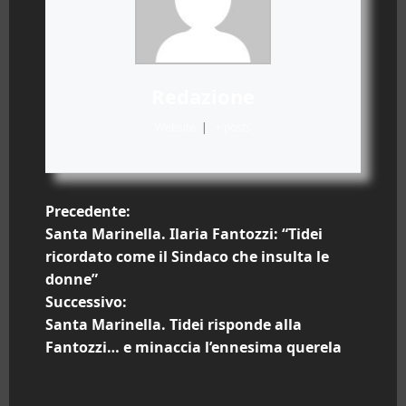
Redazione
Website
|
+ posts
N
Precedente:
Santa Marinella. Ilaria Fantozzi: “Tidei
a
ricordato come il Sindaco che insulta le
donne”
v
Successivo:
i
Santa Marinella. Tidei risponde alla
Fantozzi… e minaccia l’ennesima querela
g