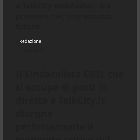
a TalkCity WebRadio… tra
presente ma, soprattutto,
futuro
Redazione
22/09/2024
Il Sindacalista CGIL che
si occupa di porti in
diretta a TalkCity.it
disegna
perfettamente il
momento critico del