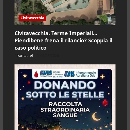
o
l
Civitavecchia
o
Civitavecchia. Terme Imperiali…
Piendibene frena il rilancio? Scoppia il
caso politico
kamaurel
06/08/2026