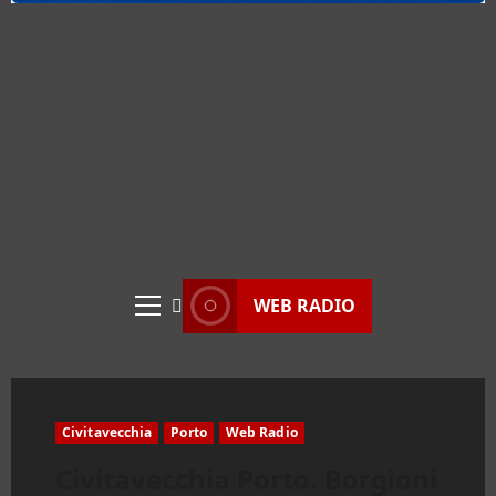
WEB RADIO
Menu
principale
Civitavecchia
Porto
Web Radio
Civitavecchia Porto. Borgioni