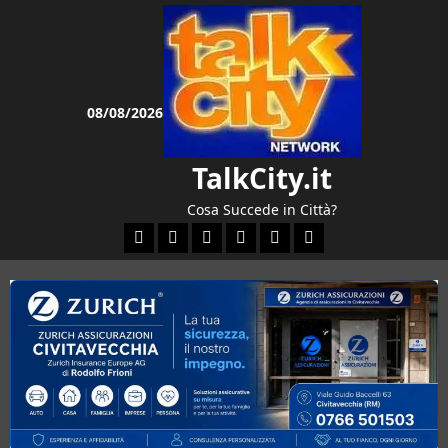
Vai
al
contenuto
08/08/2026
TalkCity.it
Cosa Succede in Città?
Facebook
Instagram
YouTube
Twitter
Email
Ente Parco Natural