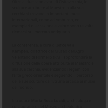
Oltre ai due capolavori di Civitavecchia, le
sculture attribuite al Maestro o alla sua
cerchia si trovano in importanti musei
internazionali, come ad Amburgo, ed
esemplari di eccezionale valore sono talvolta
riemersi sul mercato antiquario.
La conferenza, a cura di
Iefke van
Kampen,
direttrice del Museo dell’Agro
Veientano di Formello (RM), approfondirà la
diffusione delle opere attribuite al Maestro e
alla sua cerchia, evidenziando i legami con
l’arte greco-orientale e seguendo il percorso
delle sue sculture dall’Etruria arcaica ai musei
del mondo.
Introduce
Maria Rosa Lucidi
, archeologa e
collaboratrice del Museo archeologico