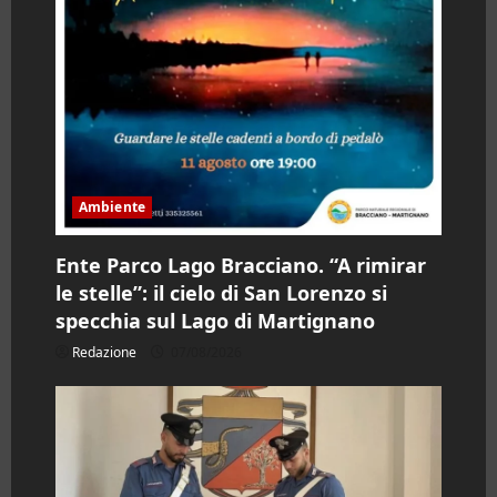
t
i
c
o
l
Ambiente
o
Ente Parco Lago Bracciano. “A rimirar
le stelle”: il cielo di San Lorenzo si
specchia sul Lago di Martignano
Redazione
07/08/2026