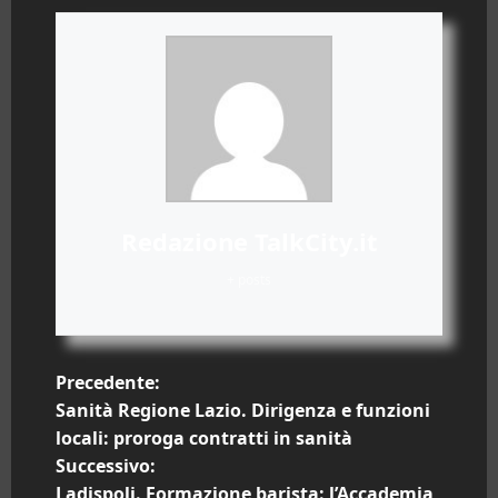
Redazione TalkCity.it
+ posts
N
Precedente:
Sanità Regione Lazio. Dirigenza e funzioni
a
locali: proroga contratti in sanità
Successivo:
v
Ladispoli. Formazione barista: l’Accademia