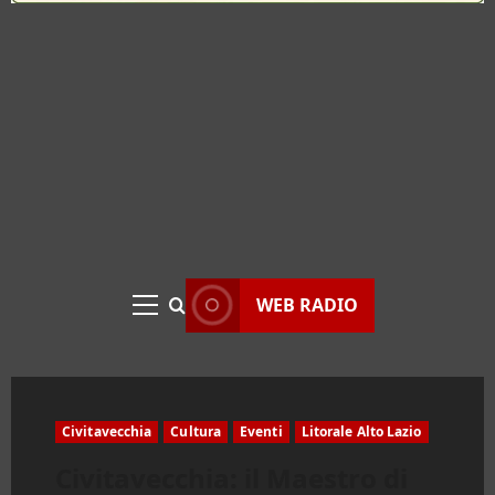
WEB RADIO
Menu
principale
Civitavecchia
Cultura
Eventi
Litorale Alto Lazio
Civitavecchia: il Maestro di