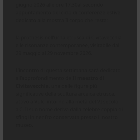
giugno 2026 alle ore 17.30al secondo
appuntamento del ciclo di conferenze estive
dedicato alla mostra Il corpo che resta:
la prothesis nell’urna etrusca di Civitavecchia
e le risonanze contemporanee, visitabile dal
29 maggio al 29 novembre 2026.
L’incontro di questa settimana sarà dedicato
all’approfondimento de
Il maestro di
Civitavecchia
, una delle figure più
significative della scultura arcaica etrusca,
attivo a Vulci intorno alla metà del VI secolo
a.C. Il suo nome deriva dalla celebre coppia di
sfingi in nenfro conservata presso il nostro
museo.