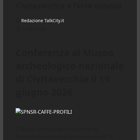
Civitavecchia e l’arte etrusca
Redazione TalkCity.it
17/06/2026
Conferenza al Museo
archeologico nazionale
di Civitavecchia il 19
giugno 2026
Il Museo archeologico nazionale di
Civitavecchia è lieto di invitarvi venerdì 19