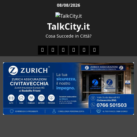
Vai
08/08/2026
al
contenuto
TalkCity.it
Cosa Succede in Città?
Facebook
Instagram
YouTube
Twitter
Email
Ente
Parco
Naturale
Bracciano-
Martignano