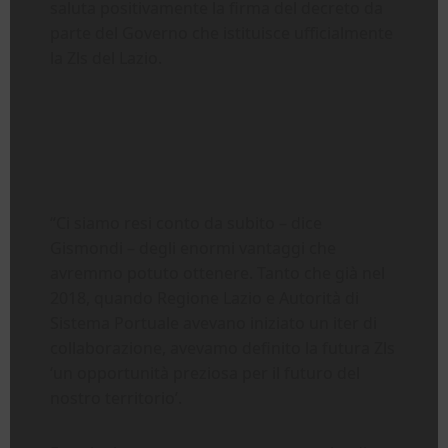
saluta positivamente la firma del decreto da
parte del Governo che istituisce ufficialmente
la Zls del Lazio.
“Ci siamo resi conto da subito – dice
Gismondi – degli enormi vantaggi che
avremmo potuto ottenere. Tanto che già nel
2018, quando Regione Lazio e Autorità di
Sistema Portuale avevano iniziato un iter di
collaborazione, avevamo definito la futura Zls
‘un opportunità preziosa per il futuro del
nostro territorio’.