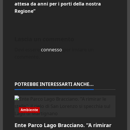
i
attesa da anni per i porti della nostra
Regione”
g
a
Lascia un commento
z
Devi essere
connesso
per inviare un
i
commento.
o
n
POTREBBE INTERESSARTI ANCHE...
e
a
Ambiente
r
Ente Parco Lago Bracciano. “A rimirar
t