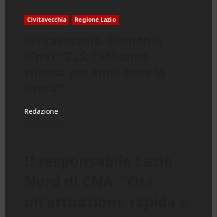
Civitavecchia
Regione Lazio
Civitavecchia. Gismondi
(Cna): “ZLS; l’abbiamo
chiesta per anni: bene la
firma”
Redazione
20/11/2025
Il responsabile Lazio
Nord di CNA: “Ora
un’attuazione rapida e