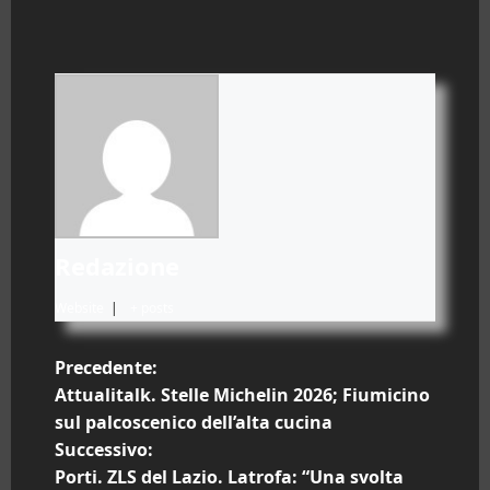
Redazione
Website
|
+ posts
N
Precedente:
Attualitalk. Stelle Michelin 2026; Fiumicino
a
sul palcoscenico dell’alta cucina
Successivo:
v
Porti. ZLS del Lazio. Latrofa: “Una svolta