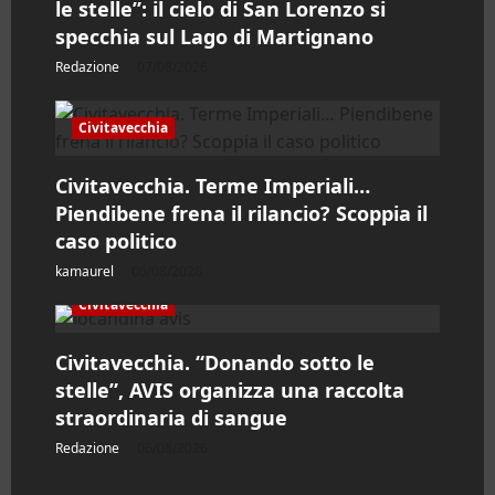
le stelle”: il cielo di San Lorenzo si
i
specchia sul Lago di Martignano
Redazione
07/08/2026
c
o
Civitavecchia
l
Civitavecchia. Terme Imperiali…
Piendibene frena il rilancio? Scoppia il
o
caso politico
kamaurel
06/08/2026
Civitavecchia
Civitavecchia. “Donando sotto le
stelle”, AVIS organizza una raccolta
straordinaria di sangue
Redazione
06/08/2026