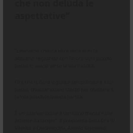
che non deluda le
aspettative”
“L’avevamo chiesta oltre sette anni fa,
abbiamo registrato con favore ogni piccolo
passo in avanti verso la sua nascita.
Ora che la Zona logistica semplificata è a un
passo, chiediamo uno sforzo per chiudere il
prima possibile questa partita.
È un intervento che il territorio merita e che
attende da tempo”. Il presidente della Cna di
Viterbo e Civitavecchia, Alessio Gismondi,