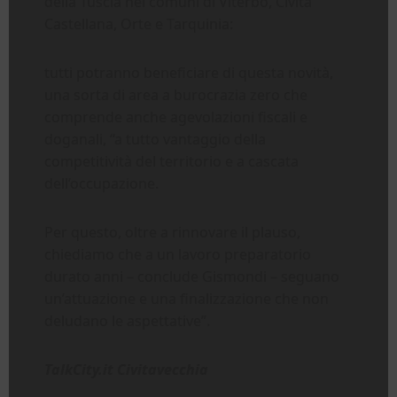
della Tuscia nei comuni di Viterbo, Civita
Castellana, Orte e Tarquinia:
tutti potranno beneficiare di questa novità,
una sorta di area a burocrazia zero che
comprende anche agevolazioni fiscali e
doganali, “a tutto vantaggio della
competitività del territorio e a cascata
dell’occupazione.
Per questo, oltre a rinnovare il plauso,
chiediamo che a un lavoro preparatorio
durato anni – conclude Gismondi – seguano
un’attuazione e una finalizzazione che non
deludano le aspettative”.
TalkCity.it Civitavecchia