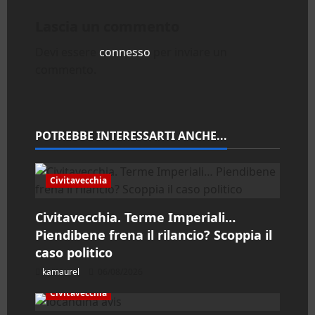
a
Lascia un commento
z
Devi essere
connesso
per inviare un
commento.
i
o
n
POTREBBE INTERESSARTI ANCHE...
e
Civitavecchia
a
Civitavecchia. Terme Imperiali…
r
Piendibene frena il rilancio? Scoppia il
caso politico
t
kamaurel
06/08/2026
i
Civitavecchia