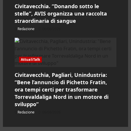
c
Civitavecchia. “Donando sotto le
o
stelle”, AVIS organizza una raccolta
straordinaria di sangue
l
Redazione
06/08/2026
o
AttualiTalk
Civitavecchia, Pagliari, Unindustria:
“Bene l’annuncio di Pichetto Fratin,
ora tempi certi per trasformare
Torrevaldaliga Nord in un motore di
sviluppo”
Redazione
06/08/2026