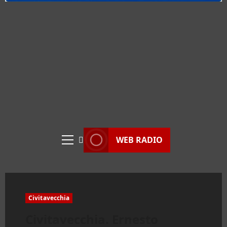
WEB RADIO
Menu
principale
Civitavecchia
Civitavecchia. Ernesto