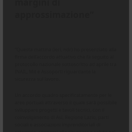
margini di
approssimazione”
“Questa mattina (ieri, ndr) ho presenziato alla
firma dell’accordo attuativo che fa seguito al
protocollo nazionale sottoscritto ad aprile tra
INAIL, Mit e Assoporti riguardante la
sicurezza sul lavoro.
Un accordo quadro specificatamente per le
aree portuali attraverso il quale sarà possibile
sviluppare progetti e tavoli tecnici, con il
coinvolgimento di Asl, Regione Lazio, parti
sociali e associazioni imprenditoriali di
categoria, connessi alla sicurezza e salute nel