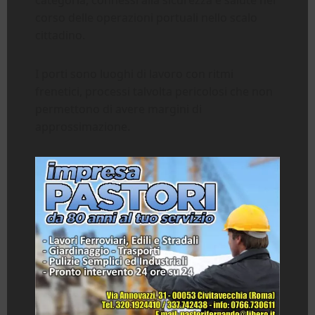
corso delle operazioni portuali nello scalo
cittadino.
I porti sono luoghi di lavoro con ritmi
frenetici, processi talvolta pericolosi che non
permettono di avere margini di
approssimazione.