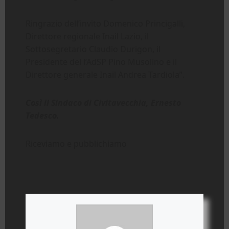
Ringrazio dell’invito Domenico Princigalli,
Direttore regionale Inail Lazio, il
Sottosegretario Claudio Durigon, il
Presidente del l’AdSP Pino Musolino e il
Direttore generale Inail Andrea Tardiola”.
Così il Sindaco di Civitavecchia, Ernesto
Tedesco.
Riceviamo e pubblichiamo