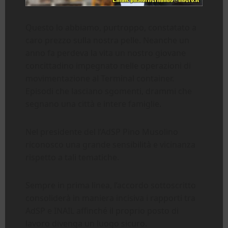
Questo lo abbiamo, purtroppo, constatato a
caro prezzo sulla nostra pelle. Neanche un
anno fa perdeva la vita un nostro giovane
concittadino impegnato nelle operazioni di
movimentazione al Terminal container.
Episodi che lasciano sgomenti, drammi che
segnano una città e intere famiglie.
Nel presidente del l’AdSP Pino Musolino
riconosco una grande sensibilità e vicinanza
rispetto a tali tematiche.
Sempre in prima linea, l’accordo sottoscritto
consoliderà in maniera incisiva i rapporti tra
AdSP e INAIL affinché il proprio posto di
lavoro divenga un luogo sicuro.