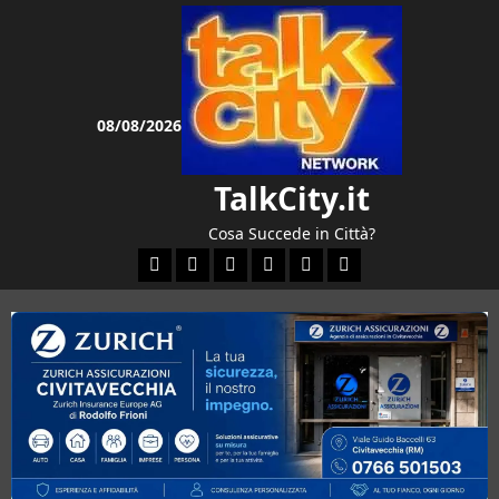
Vai
al
contenuto
08/08/2026
TalkCity.it
Cosa Succede in Città?
Facebook
Instagram
YouTube
Twitter
Email
Ente Parco Natural