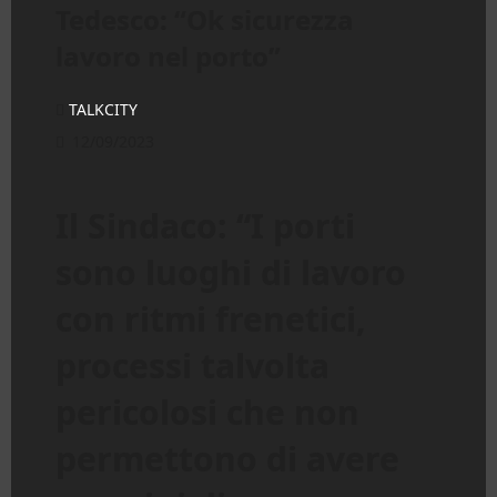
Tedesco: “Ok sicurezza
lavoro nel porto”
TALKCITY
12/09/2023
Il Sindaco: “I porti
sono luoghi di lavoro
con ritmi frenetici,
processi talvolta
pericolosi che non
permettono di avere