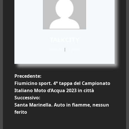
TALKCITY
Website
|
+ posts
N
Precedente:
Fiumicino sport. 4° tappa del Campionato
a
Italiano Moto d’Acqua 2023 in città
Successivo:
v
Santa Marinella. Auto in fiamme, nessun
i
ferito
g