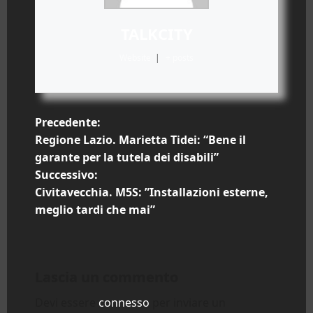
TALKCITY
Website
|
+ posts
N
Precedente:
Regione Lazio. Marietta Tidei: “Bene il
a
garante per la tutela dei disabili”
Successivo:
v
Civitavecchia. M5S: ”Installazioni esterne,
i
meglio tardi che mai”
g
a
Lascia un commento
z
Devi essere
connesso
per inviare un