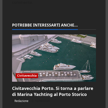
commento.
i
o
n
POTREBBE INTERESSARTI ANCHE...
e
a
r
t
i
Civitavecchia
c
Civitavecchia Porto. Si torna a parlare
di Marina Yachting al Porto Storico
o
Redazione
10/08/2026