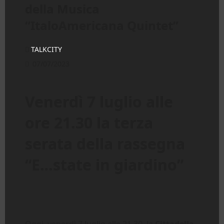
della Musica
“ItaloAmericana Quintet”
TALKCITY
07/07/2023
Venerdì 7 luglio alle
ore 21.30 la terza
serata della rassegna
“E…state in giardino”
Oggi, venerdì 7 luglio alle 21,30, la
Cittadella