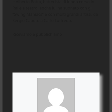
e Alberto Botta, batterista di lungo corso in
Rai e a teatro, anche lui ha suonato con gli
“Swing Maniacs” e con molti grandi artisti, da
Sergio Caputo a Carlo Loffredo.
Riceviamo e pubblichiamo