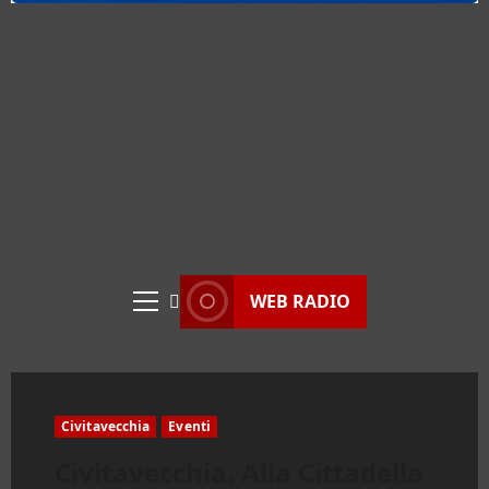
WEB RADIO
Menu
principale
Civitavecchia
Eventi
Civitavecchia. Alla Cittadella