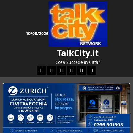
Vai
al
contenuto
10/08/2026
TalkCity.it
Cosa Succede in Città?
Facebook
Instagram
YouTube
Twitter
Email
Ente Parco Natural