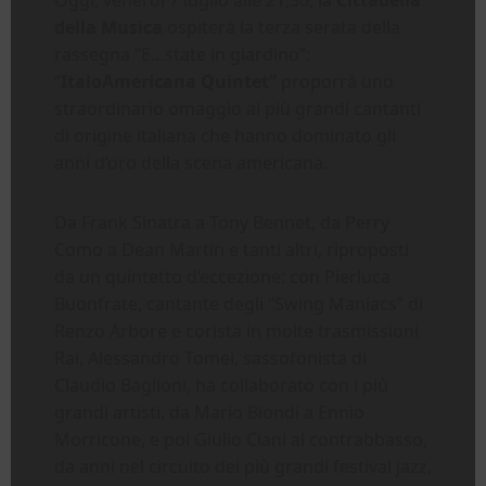
della Musica
ospiterà la terza serata della
rassegna “E…state in giardino”:
“
ItaloAmericana Quintet”
proporrà uno
straordinario omaggio ai più grandi cantanti
di origine italiana che hanno dominato gli
anni d’oro della scena americana.
Da Frank Sinatra a Tony Bennet, da Perry
Como a Dean Martin e tanti altri, riproposti
da un quintetto d’eccezione: con Pierluca
Buonfrate, cantante degli “Swing Maniacs” di
Renzo Arbore e corista in molte trasmissioni
Rai, Alessandro Tomei, sassofonista di
Claudio Baglioni, ha collaborato con i più
grandi artisti, da Mario Biondi a Ennio
Morricone, e poi Giulio Ciani al contrabbasso,
da anni nel circuito dei più grandi festival jazz,