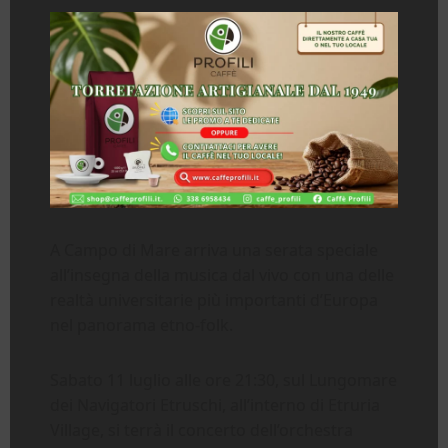
A Campo di Mare arriva una serata speciale
all’insegna della musica dal vivo con una delle
realtà universitarie più importanti d’Europa
nel panorama etno-folk.
Sabato 11 luglio alle ore 21:30, sul Lungomare
dei Navigatori Etruschi, all’interno di Etruria
Village, si terrà il concerto dell’orchestra