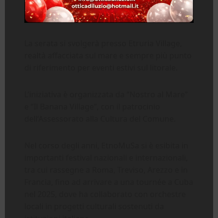
La serata si svolgerà presso Etruria Village,
realtà affacciata sul mare e sempre più punto
di riferimento per eventi estivi sul litorale.
L’iniziativa è organizzata da “Nostro al Mare”
e “Il Banana Village”, con il patrocinio
dell’Assessorato alla Cultura del Comune.
Nel corso degli anni, EtnoMuSa si è esibita in
importanti festival nazionali e internazionali,
tra cui rassegne a Roma, Treviso, Arezzo e in
Francia, fino ad arrivare a una tournée a Cuba
nel 2025, dove ha collaborato con orchestre
locali in progetti culturali sostenuti da