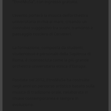
“EtnoMuSa”, con ingresso gratuito.
L’evento porterà la musica dell’orchestra
universitaria in riva al mare, creando un
connubio suggestivo tra suoni, tramonto e
paesaggio costiero di Cerveteri.
La formazione, composta da studenti,
studentesse e personale della Sapienza di
Roma, è riconosciuta come la più grande
orchestra universitaria etnica d’Europa.
Fondata nel 2012, EtnoMuSa ha costruito
negli anni un percorso artistico basato sulla
musica di tradizione orale, rielaborata in
chiave contemporanea e sempre in
evoluzione.