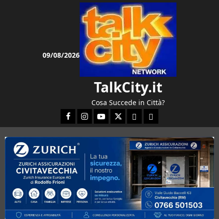
Vai
al
contenuto
09/08/2026
TalkCity.it
Cosa Succede in Città?
Facebook
Instagram
YouTube
Twitter
Email
Ente Parco Natura