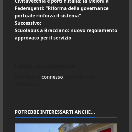
Civitavecchia e porti d’Italia; la Meloni a
a
Federagenti: “Riforma della governance
portuale rinforza il sistema”
v
Successivo:
i
Scuolabus a Bracciano: nuovo regolamento
approvato per il servizio
g
a
Lascia un commento
z
Devi essere
connesso
per inviare un
i
commento.
o
n
POTREBBE INTERESSARTI ANCHE...
e
a