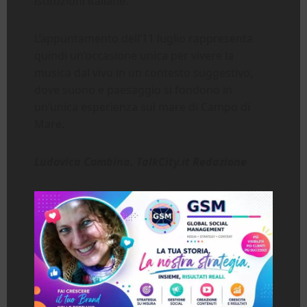
istituzioni italiane.
L’appuntamento dell’11 luglio rappresenta
quindi un’occasione unica per vivere la
musica dal vivo in un contesto suggestivo,
dove suono e paesaggio si fondono in
un’unica esperienza sul mare di Campo di
Mare.
Ludovica Combina. TalkCity.it Redazione