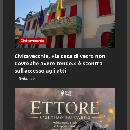
r
t
i
Civitavecchia
c
Civitavecchia, «la casa di vetro non
o
dovrebbe avere tende»: è scontro
l
sull’accesso agli atti
Redazione
09/08/2026
o