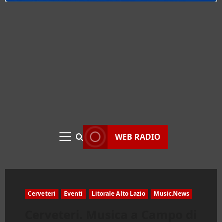
WEB RADIO
Menu
principale
Cerveteri
Eventi
Litorale Alto Lazio
Music.News
Cerveteri. Musica a Campo di