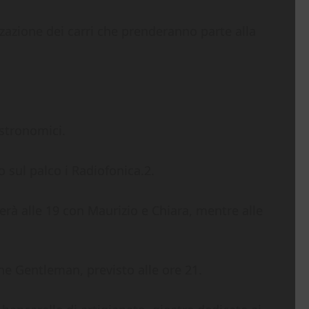
zazione dei carri che prenderanno parte alla
astronomici.
 sul palco i Radiofonica.2.
erà alle 19 con Maurizio e Chiara, mentre alle
he Gentleman, previsto alle ore 21.