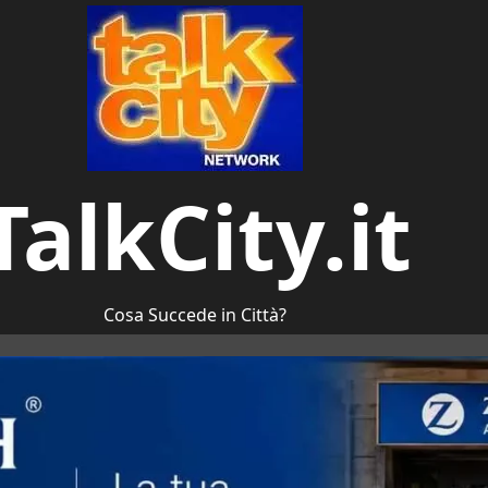
TalkCity.it
Cosa Succede in Città?