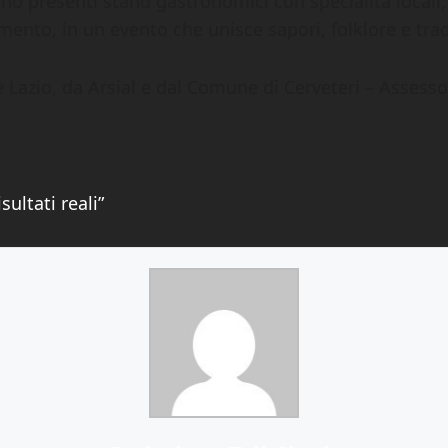
no presenti stand gastronomici con specialità locali, 
mento, in un evento che unisce sapori, folklore e trad
Lazio, da Arsial e dal Comune di Cerveteri – Assessor