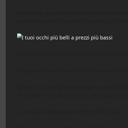
Eventi che rappresentano anche un’importante 
storica Sagra dell’Uva e del Vino dei Colli Cerit
La Festa del Fiore di Zucca prenderà il via ven
A seguire è prevista una dimostrazione dell’Un
Sabato 11 luglio gli stand saranno aperti anch
21 sarà la volta del Trio Monti, protagonista
La chiusura della Festa del Fiore di Zucca è 