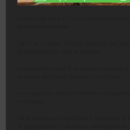
La Festa del Fiore di Zucca torna protagonist
attesi della stagione.
Dal 10 al 12 luglio, il Rione Madonna dei Canne
divertimento per tutta la famiglia.
La principale novità di quest’anno riguarda la l
vicinanze del Campo Sportivo Enrico Galli.
Uno spazio più ampio e facilmente accessibile,
parcheggi.
Ad annunciare il programma è l’assessore ai R
di aggregazione, tradizione e partecipazione.