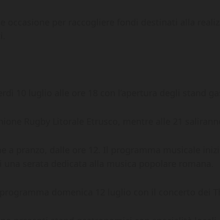
occasione per raccogliere fondi destinati alla realiz
i.
erdì 10 luglio alle ore 18 con l’apertura degli stand g
ione Rugby Litorale Etrusco, mentre alle 21 saliranno
e a pranzo, dalle ore 12. Il programma musicale inizi
 di una serata dedicata alla musica popolare romana.
in programma domenica 12 luglio con il concerto dei T