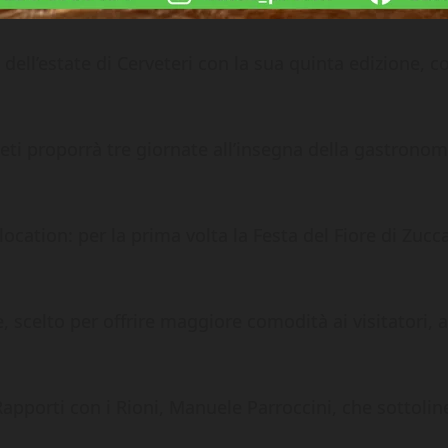
a dell’estate di Cerveteri con la sua quinta edizione
ti proporrà tre giornate all’insegna della gastronomia
ocation: per la prima volta la Festa del Fiore di Zucca
 scelto per offrire maggiore comodità ai visitatori, a
apporti con i Rioni, Manuele Parroccini, che sottolin