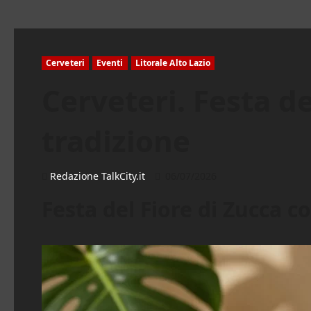
Cerveteri
Eventi
Litorale Alto Lazio
Cerveteri. Festa de
tradizione
Redazione TalkCity.it
06/07/2026
Festa del Fiore di Zucca co