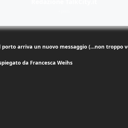
Redazione TalkCity.it
+ posts
ul porto arriva un nuovo messaggio (…non troppo ve
s spiegato da Francesca Weihs