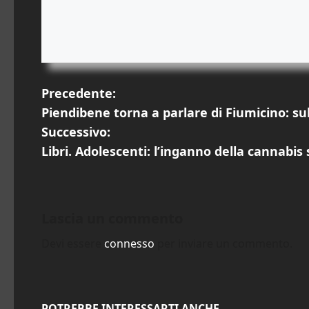
N
Precedente:
Piendibene torna a parlare di Fiumicino: s
a
Successivo:
v
Libri. Adolescenti: l’inganno della cannabi
i
g
Lascia un commento
a
Devi essere
connesso
per inviare un commento.
z
i
POTREBBE INTERESSARTI ANCHE...