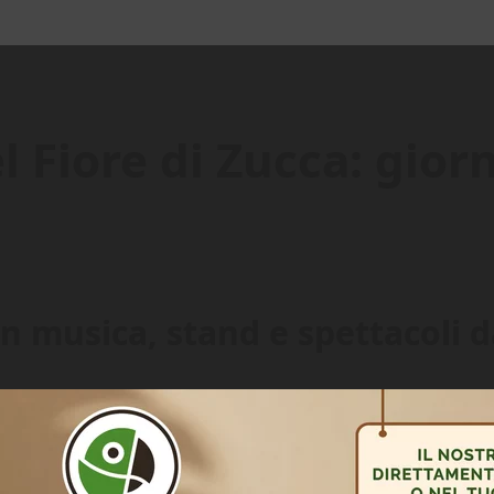
l Fiore di Zucca: gior
n musica, stand e spettacoli da