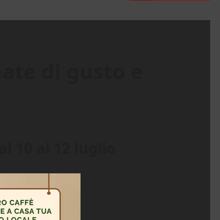
nate di gusto e
l 10 al 12 luglio