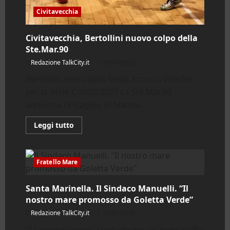
Civitavecchia
Civitavecchia, Bertollini nuovo colpo della
Ste.Mar.90
Redazione TalkCity.it
29/07/2026
Bertollini arriva dalla Stella Azzurra Viterbo
per la Serie C 2026/2027 La Ste.Mar.90
annuncia l’ingaggio di Matteo...
Leggi
Leggi tutto
di
più
su
Civitavecchia,
Bertollini
Fratello Mare
nuovo
colpo
della
Santa Marinella. Il Sindaco Manuelli. “Il
Ste.Mar.90
nostro mare promosso da Goletta Verde”
Redazione TalkCity.it
29/07/2026
“I campionamenti confermano un mare pulito