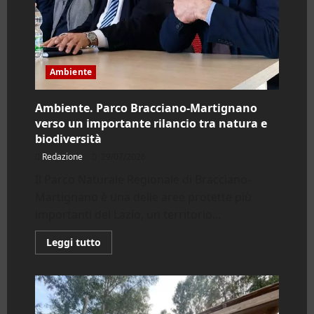
Ambiente
Ambiente. Parco Bracciano-Martignano
verso un importante rilancio tra natura e
biodiversità
Redazione
29/07/2026
Il Parco Naturale Regionale di Bracciano-
Martignano è una delle aree protette più
importanti del Lazio, un territorio...
Leggi
Leggi tutto
di
più
su
Ambiente.
Parco
Bracciano-
Martignano