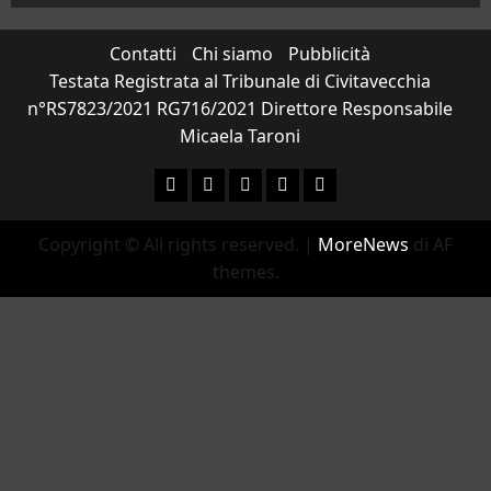
Contatti
Chi siamo
Pubblicità
Testata Registrata al Tribunale di Civitavecchia
n°RS7823/2021 RG716/2021 Direttore Responsabile
Micaela Taroni
Facebook
Instagram
YouTube
Twitter
Email
Copyright © All rights reserved.
|
MoreNews
di AF
themes.