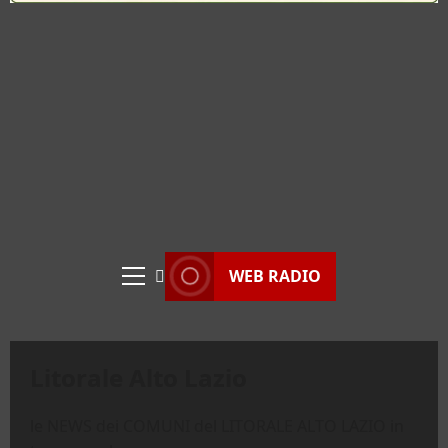
WEB RADIO
Menu
principale
Litorale Alto Lazio
le NEWS dei COMUNI del LITORALE ALTO LAZIO in