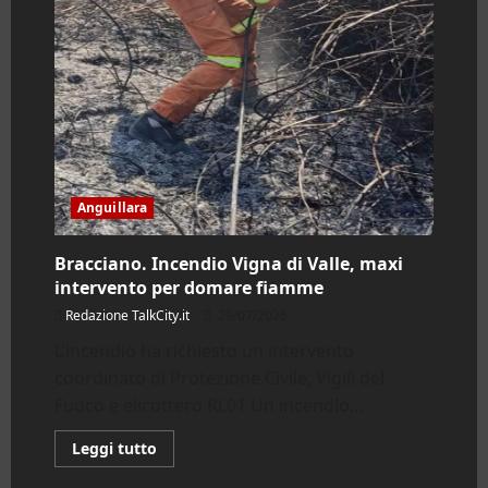
Anguillara
Bracciano. Incendio Vigna di Valle, maxi
intervento per domare fiamme
Redazione TalkCity.it
29/07/2026
L’incendio ha richiesto un intervento
coordinato di Protezione Civile, Vigili del
Fuoco e elicottero RL01 Un incendio...
Leggi
Leggi tutto
di
più