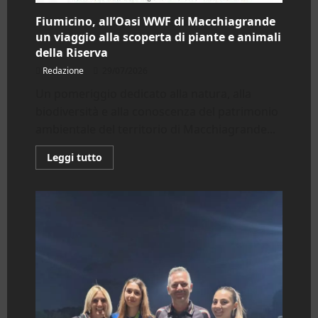
Fiumicino, all’Oasi WWF di Macchiagrande
un viaggio alla scoperta di piante e animali
della Riserva
Redazione
29/07/2026
Un pomeriggio dedicato alla natura, alla
biodiversità e alla conoscenza del patrimonio
ambientale del territorio di Macchiagrande...
Leggi
Leggi tutto
di
più
su
Fiumicino,
all’Oasi
WWF
di
Macchiagrande
un
viaggio
alla
scoperta
di
piante
e
animali