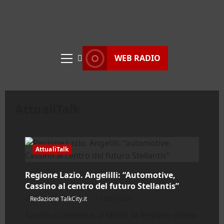
WEB RADIO
Menu
principale
AttualiTalk
AttualiTalk
Regione Lazio. Angelilli: “Automotive,
Cassino al centro del futuro Stellantis”
Redazione TalkCity.it
15/07/2026
Tavolo automotive al Mimit, la Regione chiede