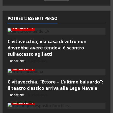
degli
“Crescita,
investimenti
articoli
e
nuove
priorità”
POTRESTI ESSERTI PERSO
Civitavecchia
Civitavecchia, «la casa di vetro non
dovrebbe avere tende»: è scontro
sull’accesso agli atti
Redazione
09/08/2026
Civitavecchia
Civitavecchia. “Ettore – L’ultimo baluardo”:
il teatro classico arriva alla Lega Navale
Redazione
09/08/2026
Civitavecchia