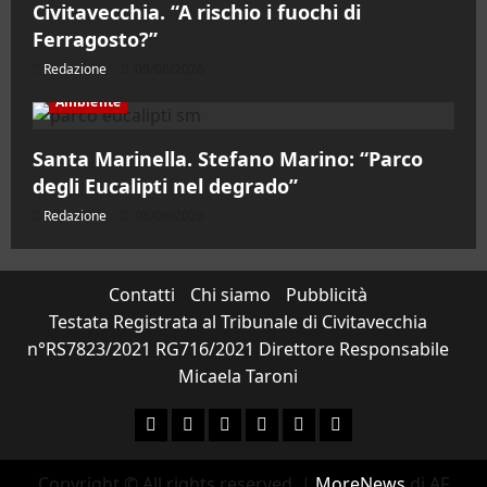
Civitavecchia. “A rischio i fuochi di
Ferragosto?”
Redazione
09/08/2026
Ambiente
Santa Marinella. Stefano Marino: “Parco
degli Eucalipti nel degrado”
Redazione
08/08/2026
Contatti
Chi siamo
Pubblicità
Testata Registrata al Tribunale di Civitavecchia
n°RS7823/2021 RG716/2021 Direttore Responsabile
Micaela Taroni
Facebook
Instagram
YouTube
Twitter
Email
Ente Parco Natural
Copyright © All rights reserved.
|
MoreNews
di AF