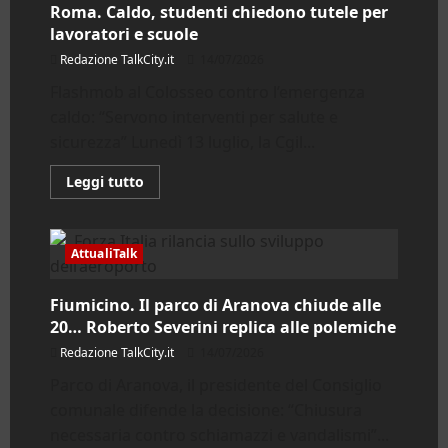
Roma. Caldo, studenti chiedono tutele per
galleria
ferroviaria:
lavoratori e scuole
incidente
blocca
Redazione TalkCity.it
14/07/2026
la
linea
Flashmob al Colosseo contro l’emergenza
Roma-
Viterbo
caldo: “Servono interventi per salute e
sicurezza” Lunedì 13 luglio, la Cgil...
Leggi
Leggi tutto
di
più
su
Roma.
Caldo,
AttualiTalk
studenti
chiedono
tutele
Fiumicino. Il parco di Aranova chiude alle
per
lavoratori
20… Roberto Severini replica alle polemiche
e
scuole
Redazione TalkCity.it
14/07/2026
Parco di Aranova, il presidente del Consiglio
comunale difende la decisione: “Chiusura
necessaria contro schiamazzi e vandalismi”...