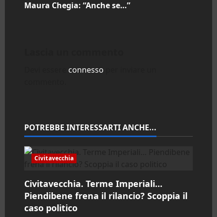
Maura Chegia: “Anche se…”
g
a
Lascia un commento
z
Devi essere
connesso
per inviare un
i
commento.
o
n
POTREBBE INTERESSARTI ANCHE...
e
a
Civitavecchia
r
Civitavecchia. Terme Imperiali…
Piendibene frena il rilancio? Scoppia il
t
caso politico