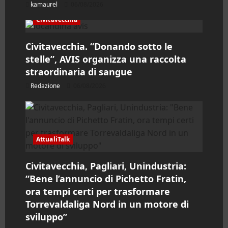
i
kamaurel
06/08/2026
c
Civitavecchia
o
Civitavecchia. “Donando sotto le
stelle”, AVIS organizza una raccolta
l
straordinaria di sangue
o
Redazione
06/08/2026
AttualiTalk
Civitavecchia, Pagliari, Unindustria:
“Bene l’annuncio di Pichetto Fratin,
ora tempi certi per trasformare
Torrevaldaliga Nord in un motore di
sviluppo”