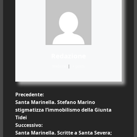
Redazione
Website
|
+ posts
N
Precedente:
Santa Marinella. Stefano Marino
a
stigmatizza l’immobilismo della Giunta
Tidei
v
Successivo:
i
Santa Marinella. Scritte a Santa Severa;