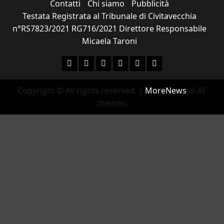
Contatti
Chi siamo
Pubblicità
Testata Registrata al Tribunale di Civitavecchia
n°RS7823/2021 RG716/2021 Direttore Responsabile
Micaela Taroni
Facebook
Instagram
YouTube
Twitter
Email
Ente Parco Natural
Copyright © All rights reserved.
|
MoreNews
di AF
themes.