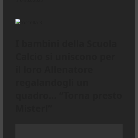
04/02/2025
I bambini della Scuola
Calcio si uniscono per
il loro Allenatore
regalandogli un
quadro… “Torna presto
Mister!”