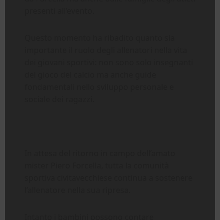
presenti all’evento.
Questo momento ha ribadito quanto sia
importante il ruolo degli allenatori nella vita
dei giovani sportivi: non sono solo insegnanti
del gioco del calcio ma anche guide
fondamentali nello sviluppo personale e
sociale dei ragazzi.
In attesa del ritorno in campo dell’amato
mister Piero Forcella, tutta la comunità
sportiva civitavecchiese continua a sostenere
l’allenatore nella sua ripresa.
Intanto i bambini possono contare