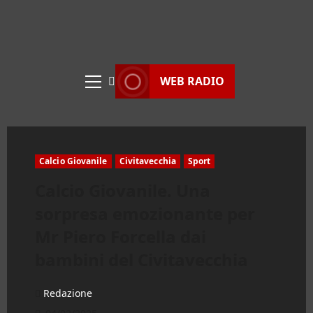
WEB RADIO
Menu
principale
Calcio Giovanile
Civitavecchia
Sport
Calcio Giovanile. Una
sorpresa emozionante per
Mr Piero Forcella dai
bambini del Civitavecchia
Redazione