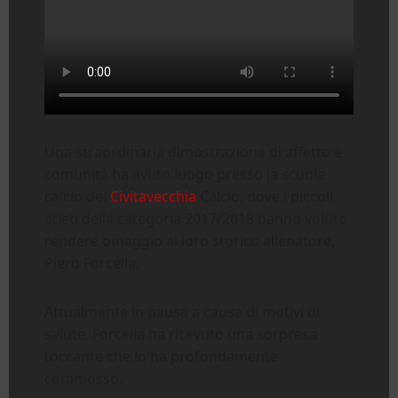
Una straordinaria dimostrazione di affetto e
comunità ha avuto luogo presso la scuola
calcio del
Civitavecchia
Calcio, dove i piccoli
atleti della categoria 2017/2018 hanno voluto
rendere omaggio al loro storico allenatore,
Piero Forcella.
Attualmente in pausa a causa di motivi di
salute, Forcella ha ricevuto una sorpresa
toccante che lo ha profondamente
commosso.