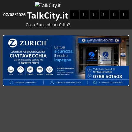
Vai
al
TalkCity.it
Facebook
Instagram
YouTube
Twitter
Email
Ente
07/08/2026
contenuto
Cosa Succede in Città?