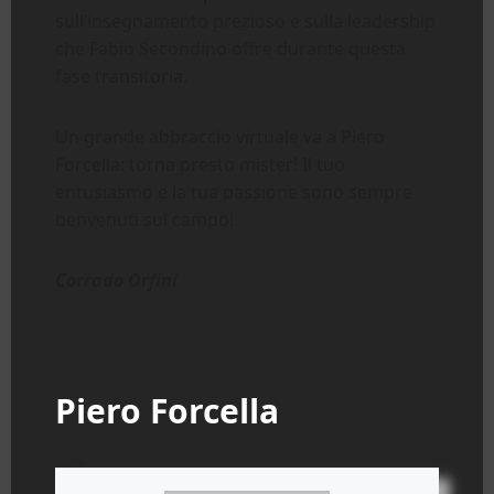
sull’insegnamento prezioso e sulla leadership
che Fabio Secondino offre durante questa
fase transitoria.
Un grande abbraccio virtuale va a Piero
Forcella: torna presto mister! Il tuo
entusiasmo e la tua passione sono sempre
benvenuti sul campo!
Corrado Orfini
Piero Forcella