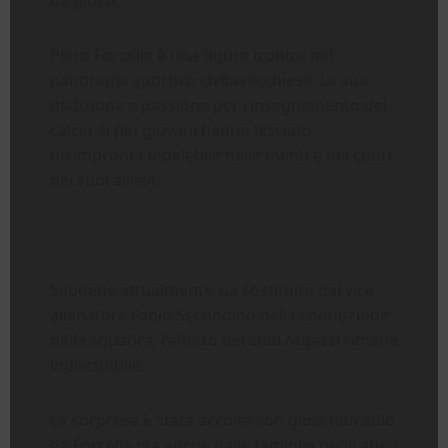
da gioco.
Piero Forcella è una figura iconica nel
panorama sportivo civitavecchiese. La sua
dedizione e passione per l’insegnamento del
calcio ai più giovani hanno lasciato
un’impronta indelebile nelle menti e nei cuori
dei suoi allievi.
Sebbene attualmente sia sostituito dal vice
allenatore Fabio Secondino nella conduzione
della squadra, l’affetto dei suoi ragazzi rimane
indiscutibile.
La sorpresa è stata accolta con gioia non solo
da Forcella ma anche dalle famiglie degli atleti