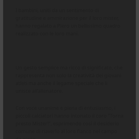
I bambini, uniti da un sentimento di
gratitudine e ammirazione per il loro mister,
hanno regalato a Piero un bellissimo quadro
realizzato con le loro mani.
Un gesto semplice ma ricco di significato, che
rappresenta non solo la creatività dei giovani
atleti ma anche il legame speciale che li
unisce all’allenatore.
Con voce unanime e piena di entusiasmo, i
piccoli calciatori hanno intonato il coro “Torna
presto Mister!”, esprimendo così il desiderio
comune di riaverlo al loro fianco nel campo