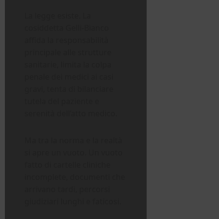
La legge esiste. La
cosiddetta Gelli-Bianco
affida la responsabilità
principale alle strutture
sanitarie, limita la colpa
penale dei medici ai casi
gravi, tenta di bilanciare
tutela del paziente e
serenità dell’atto medico.
Ma tra la norma e la realtà
si apre un vuoto. Un vuoto
fatto di cartelle cliniche
incomplete, documenti che
arrivano tardi, percorsi
giudiziari lunghi e faticosi.