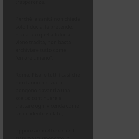
trasparenza.
Perché la sanità non chiede
solo fiducia: la pretende.
E quando quella fiducia
viene tradita, non basta
archiviare tutto come
“errore umano”.
Roma, Pisa, e tutti i casi che
non fanno notizia ci
pongono davanti a una
scelta: continuare a
trattare ogni vicenda come
un incidente isolato,
oppure ammettere che il
sistema va ripensato, a