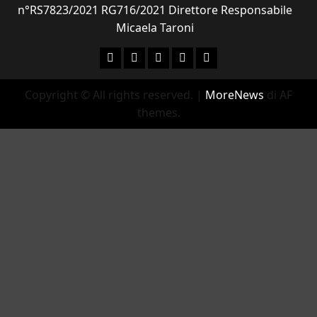
n°RS7823/2021 RG716/2021 Direttore Responsabile
Micaela Taroni
Facebook
Instagram
YouTube
Twitter
Email
Copyright © All rights reserved.
|
MoreNews
di AF
themes.