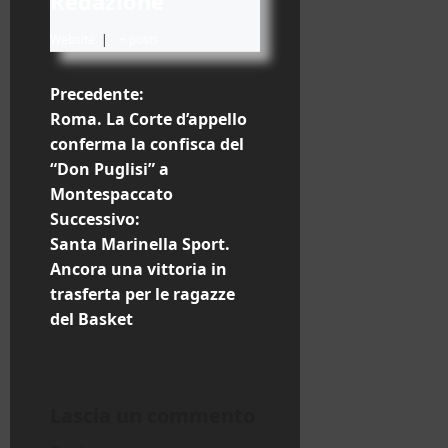
Redazione
Website
|
+ posts
N
Precedente:
Roma. La Corte d’appello
a
conferma la confisca del
“Don Puglisi” a
v
Montespaccato
i
Successivo:
Santa Marinella Sport.
g
Ancora una vittoria in
trasferta per le ragazze
a
del Basket
z
i
Lascia un commento
o