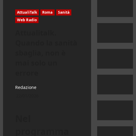
AttualiTalk
Roma
Sanità
Web Radio
Attualitalk.
Quando la sanità
sbaglia, non è
mai solo un
errore
Redazione
22/01/2026
Nel
programma