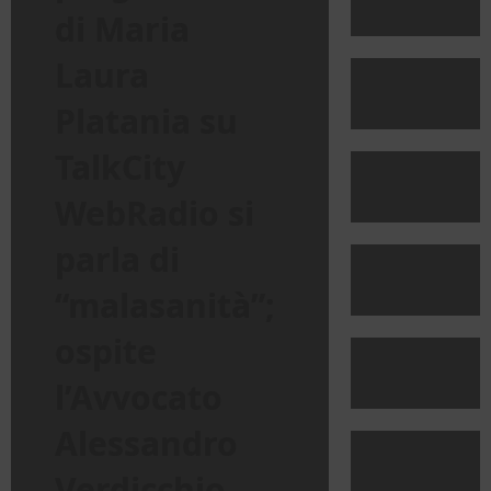
di Maria
Laura
Platania su
TalkCity
WebRadio si
parla di
“malasanità”;
ospite
l’Avvocato
Alessandro
Verdicchio