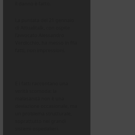
il danno è fatto.
La puntata del 21 gennaio
di Attualitalk, con ospite
l’avvocato Alessandro
Verdicchio, ha messo in fila
fatti, non impressioni.
E i fatti raccontano una
verità scomoda: la
malasanità non è una
deviazione occasionale, ma
un problema strutturale,
soprattutto nei grandi
sistemi ospedalieri.