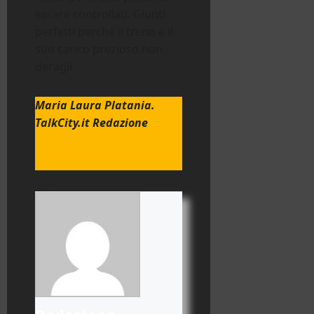
essere controllati. Giunti
perfetti perché il treno e il
suo carico prezioso non
deragli.
Maria Laura Platania.
TalkCity.it Redazione