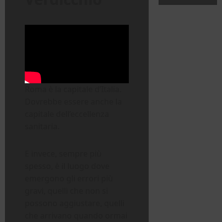
Roma è la capitale d’Italia.
Dovrebbe essere anche la
capitale dell’eccellenza
sanitaria.
E invece, sempre più
spesso, è il luogo dove
emergono gli errori più
gravi, quelli che non si
possono aggiustare, quelli
che arrivano quando ormai