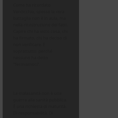
Come ha ricordato
Verdicchio, spesso la vera
battaglia non è in aula, ma
nella ricostruzione dei fatti.
Capire chi ha visto cosa, chi
ha firmato, chi ha deciso di
non verificare. E
soprattutto: perché
nessuno ha detto
“fermiamoci”.
La malasanità non è una
guerra alla sanità pubblica.
È una richiesta di maturità.
Di responsabilità. Di