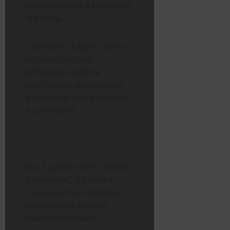
non restituisce il tempo, né
la fiducia.
Cambiano i luoghi, non lo
schema: diagnosi
affrettate, verifiche
insufficienti, percorsi che
procedono senza fermarsi
a controllare.
Qui il punto non è “trovare
il colpevole”. Il punto è
capire perché il sistema
non si ferma quando
dovrebbe fermarsi.