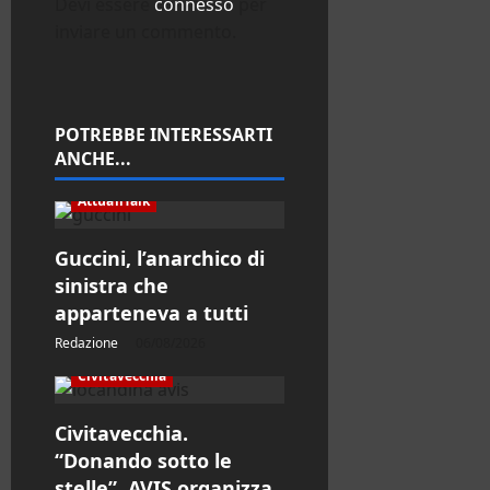
Devi essere
connesso
per
n
inviare un commento.
e
a
POTREBBE INTERESSARTI
ANCHE...
r
AttualiTalk
t
i
Guccini, l’anarchico di
sinistra che
c
apparteneva a tutti
o
Redazione
06/08/2026
Civitavecchia
l
Civitavecchia.
o
“Donando sotto le
stelle”, AVIS organizza