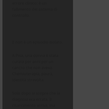
errore clinico: è un
fallimento del sistema di
controllo.
E non è un episodio isolato.
A Pisa, una donna è stata
curata per anni per un
cancro che non aveva.
Chemioterapia, paura,
identità stravolta.
Solo dopo si scopre che la
diagnosi era errata. Il
risarcimento arriva, ma