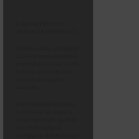
Il caso del Policlinico
Umberto I è emblematico.
Un uomo sano, sottoposto
a un intervento demolitivo
irreversibile a causa di uno
scambio di biopsie. Una
diagnosi oncologica
sbagliata.
Una mandibola asportata
inutilmente. La scoperta
arriva mesi dopo, quando
non c’è più nulla da
correggere. Non è solo un