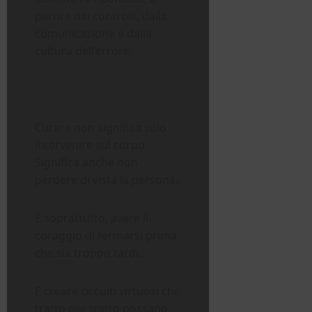
partire dai controlli, dalla
comunicazione e dalla
cultura dell’errore.
Curare non significa solo
intervenire sul corpo.
Significa anche non
perdere di vista la persona.
E soprattutto, avere il
coraggio di fermarsi prima
che sia troppo tardi.
E creare circuiti virtuosi che
tratto per tratto possano