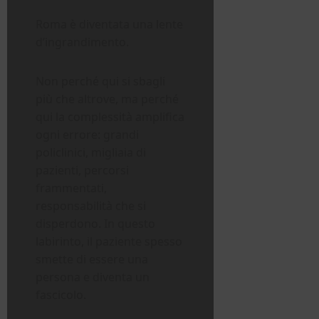
Roma è diventata una lente
d’ingrandimento.
Non perché qui si sbagli
più che altrove, ma perché
qui la complessità amplifica
ogni errore: grandi
policlinici, migliaia di
pazienti, percorsi
frammentati,
responsabilità che si
disperdono. In questo
labirinto, il paziente spesso
smette di essere una
persona e diventa un
fascicolo.