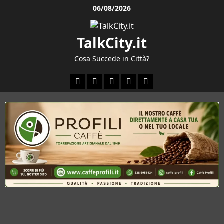
Vai
06/08/2026
al
contenuto
TalkCity.it
Cosa Succede in Città?
Facebook
Instagram
YouTube
Twitter
Email