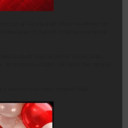
zione con la Claudia Biadi Music Academy, con
 l’ultima opera di Puccini, rimasta incompiuta
cchetta subito dopo le parole “Dormi, oblia,
itura. Un momento storico che segnò per sempre
nta il soprano Francesca Romana Tiddi.