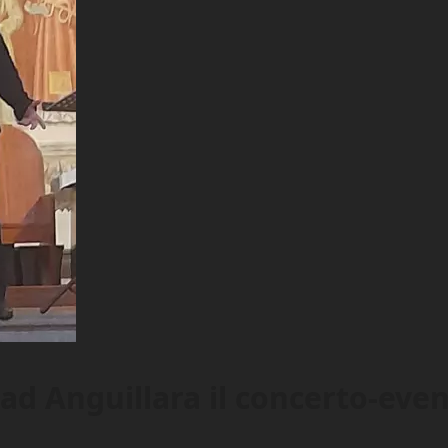
 ad Anguillara il concerto-ev