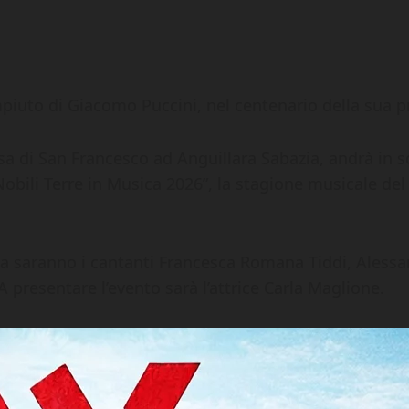
piuto di Giacomo Puccini, nel centenario della sua 
iesa di San Francesco ad Anguillara Sabazia, andrà in
n Nobili Terre in Musica 2026”, la stagione musicale de
rata saranno i cantanti Francesca Romana Tiddi, Aless
presentare l’evento sarà l’attrice Carla Maglione.