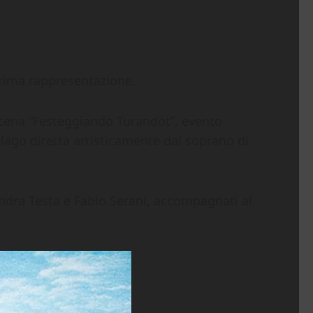
prima rappresentazione.
 scena “Festeggiando Turandot”, evento
l lago diretta artisticamente dal soprano di
andra Testa e Fabio Serani, accompagnati al