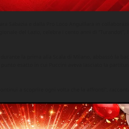
llara Sabazia e dalla Pro Loco Anguillara in collabora
gionale del Lazio, celebra i cento anni di “Turandot”,
 durante la prima alla Scala di Milano, abbassò la ba
 punto esatto in cui Puccini aveva lasciato la part
ontinui a scoprire ogni volta che la affronti”, racco