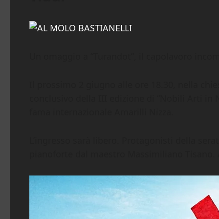
Un omaggio a “Turandot”, il capolavoro incom
Il prossimo 2 giugno alle ore 18.30, nella ch
conclusivo della III edizione di “Nobili Arti i
fama internazionale Amarilli Nizza.
L’ingresso sarà libero. Protagonisti della se
pianoforte dal maestro Massimiliano Tisano. A 