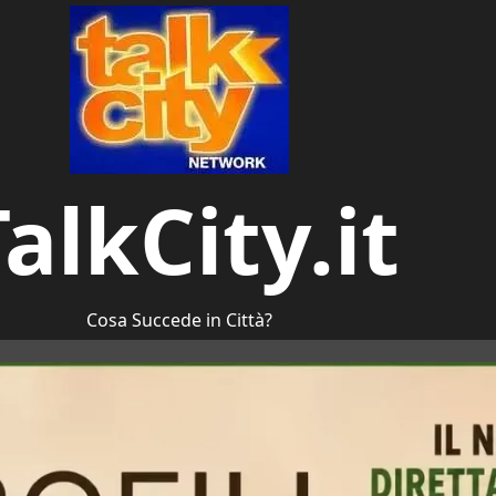
alkCity.it
Cosa Succede in Città?