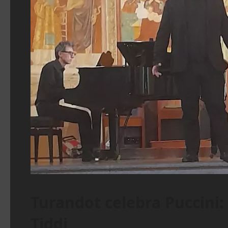
Turandot celebra Puccini:
Tiddi