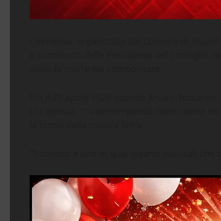
L’iniziativa, organizzata dal Comune di Angui
il contributo della Presidenza del Consiglio re
dopo la morte del compositore.
Era il 25 aprile 1926 quando Arturo Toscanini,
Liù, poesia…”, interrompendo l’esecuzione nel
la storia della musica lirica.
“Turandot è uno di quei giganti musicali che c