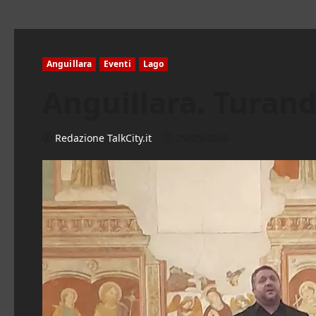
Anguillara
Eventi
Lago
Anguillara. Turand
Redazione TalkCity.it
29/05/2026