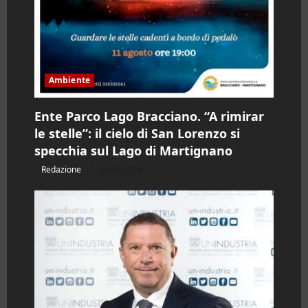
c
o
l
Ambiente
o
Ente Parco Lago Bracciano. “A rimirar
le stelle”: il cielo di San Lorenzo si
specchia sul Lago di Martignano
Redazione
07/08/2026