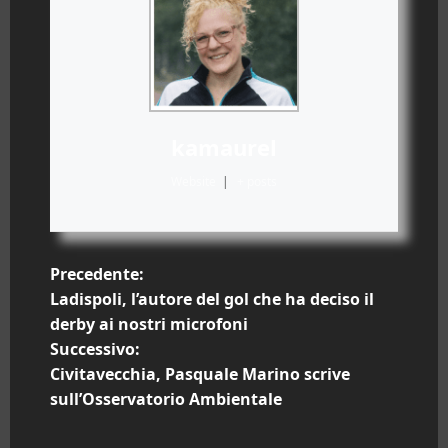
kamaurel
Website
|
+ posts
N
Precedente:
Ladispoli, l’autore del gol che ha deciso il
a
derby ai nostri microfoni
Successivo:
v
Civitavecchia, Pasquale Marino scrive
i
sull’Osservatorio Ambientale