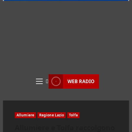
WEB RADIO
Menu
principale
Allumiere
Regione Lazio
Tolfa
Allumiere e Tolfa raccolgono