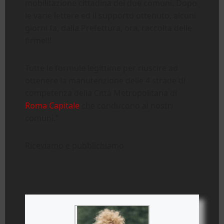
mobilitazione cittadina dei due comuni. Dopo
le varie lettere ed il supporto ottenuto, alcuni
giorni fa, dalla Prefettura, ora, raccolta delle
firme!!!
Tutte le formule legittime per riuscire ad
ottenere la manutenzione delle 4 strade di
competenza della Città Metropolitana di
Roma Capitale
che conducono ai nostri
comuni.”
Riceviamo e pubblichiamo