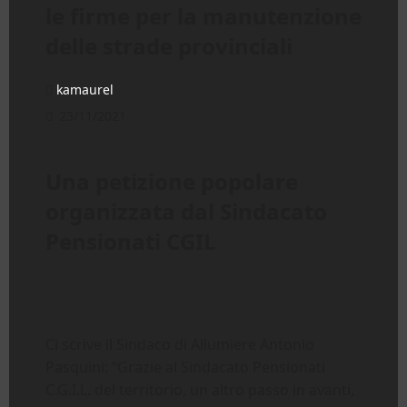
le firme per la manutenzione
delle strade provinciali
kamaurel
23/11/2021
Una petizione popolare
organizzata dal Sindacato
Pensionati CGIL
Ci scrive il Sindaco di Allumiere Antonio
Pasquini: “Grazie al Sindacato Pensionati
C.G.I.L. del territorio, un altro passo in avanti,