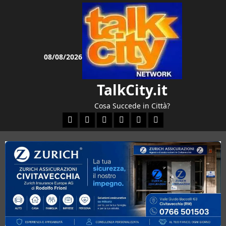
Vai
al
contenuto
08/08/2026
TalkCity.it
Cosa Succede in Città?
Facebook
Instagram
YouTube
Twitter
Email
Ente Parco Natural