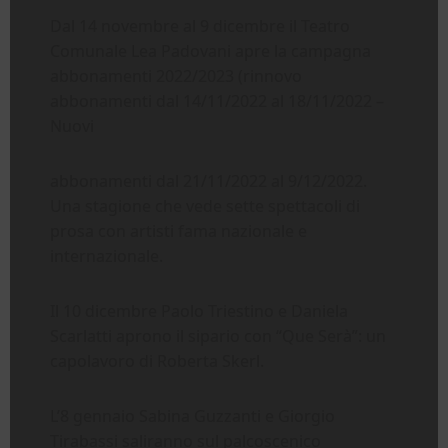
Dal 14 novembre al 9 dicembre il Teatro
Comunale Lea Padovani apre la campagna
abbonamenti 2022/2023 (rinnovo
abbonamenti dal 14/11/2022 al 18/11/2022 –
Nuovi
abbonamenti dal 21/11/2022 al 9/12/2022.
Una stagione che vede sette spettacoli di
prosa con artisti fama nazionale e
internazionale.
Il 10 dicembre Paolo Triestino e Daniela
Scarlatti aprono il sipario con “Que Serà”: un
capolavoro di Roberta Skerl.
L’8 gennaio Sabina Guzzanti e Giorgio
Tirabassi saliranno sul palcoscenico