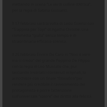
mettendo in scena “Le verdi colline d’Africa”,
per la regia di Sabina Guzzanti.
Il 17 febbraio sarà la volta di Lodo Guenzi con
“Trappola per Topi” di Agatha Christie: una
commedia “gialla” senza tempo e di
straordinaria efficacia scenica.
Il 25 febbraio Enrico De Caro in “Non è vero
ma ci credo” del grande Peppino De Filippo
con la regia di Leo Muscato che, pur
lasciando invariati i contenuti originali, lo
arricchisce con un finale “filosofico”per
rendere più credibile il ravvedimento del
protagonista e porre l’attenzione
sull’universale “valore” del diritto alla felicità.