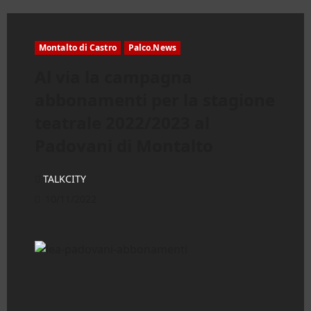
Montalto di Castro
Palco.News
Al via la campagna
abbonamenti per la stagione
teatrale 2022/2023 al
Padovani di Montalto
TALKCITY
10/11/2022