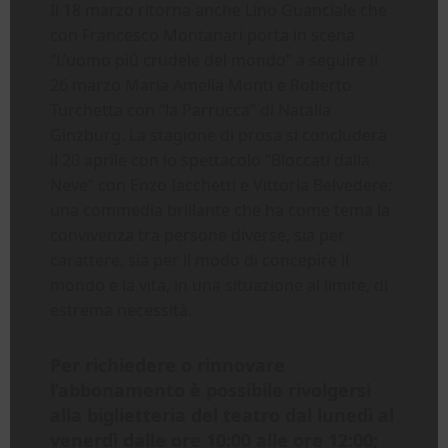
Il 18 marzo ritorna anche Lino Guanciale che
con Francesco Montanari porta in scena
“L’uomo più crudele del mondo” a seguire il
26 marzo Maria Amelia Monti e Roberto
Turchetta con “la Parrucca” di Natalia
Ginzburg. La stagione di prosa si concluderà
il 20 aprile con lo spettacolo “Bloccati dalla
Neve” con Enzo Iacchetti e Vittoria Belvedere:
una commedia brillante che ha come tema la
convivenza tra persone diverse, sia per
carattere, sia per il modo di concepire il
mondo e la vita, in una situazione al limite, di
estrema necessità.
Per richiedere o rinnovare
l’abbonamento è possibile rivolgersi
alla biglietteria del teatro dal lunedì al
venerdì dalle ore 10:00 alle ore 12:00;