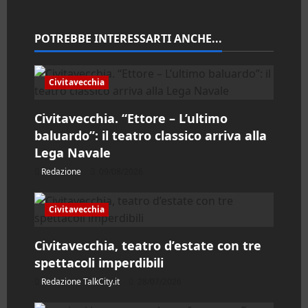
o
n
POTREBBE INTERESSARTI ANCHE...
e
Civitavecchia
a
Civitavecchia. “Ettore – L’ultimo
r
baluardo”: il teatro classico arriva alla
Lega Navale
t
Redazione
09/08/2026
i
c
Civitavecchia
o
Civitavecchia, teatro d’estate con tre
spettacoli imperdibili
l
Redazione TalkCity.it
28/07/2026
o