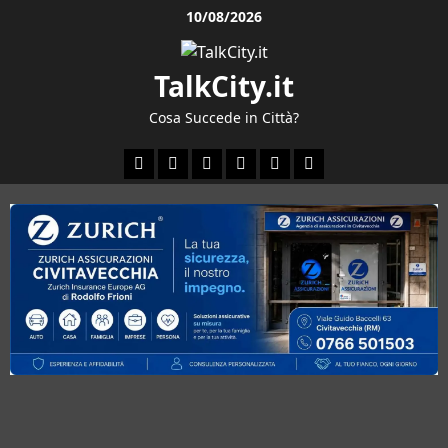
Vai
10/08/2026
al
contenuto
TalkCity.it
Cosa Succede in Città?
Facebook
Instagram
YouTube
Twitter
Email
Ente
Parco
Naturale
Bracciano-
Martignano