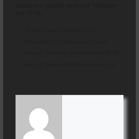
martedì e giovedì dalle ore 15:30 alle
ore 17:30.
Per informazioni 0766/870115
Abbonamenti (7 spettacoli di prosa)
Intero 1° Settore €105,00 Ridotto € 90,00
Intero 2° Settore € 90,00 Ridotto € 75,00