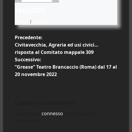
TALKCITY
Website
|
+ posts
N
Precedente:
Civitavecchia, Agraria ed usi civici…
a
risposta al Comitato mappale 309
Successivo:
v
“Grease” Teatro Brancaccio (Roma) dal 17 al
i
20 novembre 2022
g
a
Lascia un commento
z
Devi essere
connesso
per inviare un
commento.
i