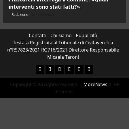
interventi sono stati fatti?»
Redazione
10/08/2026
Contatti
Chi siamo
Pubblicità
Testata Registrata al Tribunale di Civitavecchia
n°RS7823/2021 RG716/2021 Direttore Responsabile
Micaela Taroni
Facebook
Instagram
YouTube
Twitter
Email
Ente
Parco
Copyright © All rights reserved.
|
MoreNews
di AF
Naturale
themes.
Bracciano-
Martignano