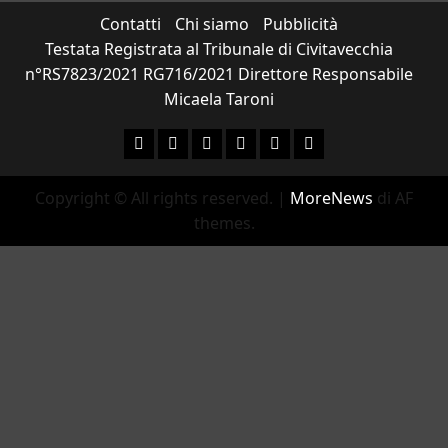
Contatti
Chi siamo
Pubblicità
Testata Registrata al Tribunale di Civitavecchia
n°RS7823/2021 RG716/2021 Direttore Responsabile
Micaela Taroni
Facebook
Instagram
YouTube
Twitter
Email
Ente Parco Natural
Copyright © All rights reserved.
|
MoreNews
di AF
themes.