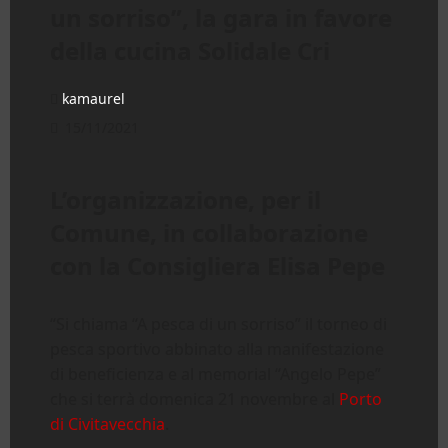
un sorriso”, la gara in favore
della cucina Solidale Cri
kamaurel
15/11/2021
L’organizzazione, per il
Comune, in collaborazione
con la Consigliera Elisa Pepe
“Si chiama “A pesca di un sorriso” il torneo di
pesca sportivo abbinato alla manifestazione
di beneficienza e al memorial “Angelo Pepe”
che si terrà domenica 21 novembre al
Porto
di Civitavecchia
.