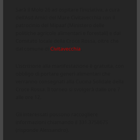
Sarà il Molo 26 ad ospitare l’iniziativa, a cura
dell’Asd Amici del Mare Civitavecchia con il
patrocinio del Mipaaf (Ministero delle
politiche agricole alimentari e forestali) e dal
Comitato locale della Croce Rossa, oltre che
dal comune di
Civitavecchia
.
L’iscrizione alla manifestazione è gratuita, con
obbligo di portare generi alimentari che
verranno consegnati alla Cucina Solidale della
Croce Rossa. Il torneo si svolgerà dalle ore 7
alle ore 12.
Gli interessati possono raccogliere
informazioni chiamando il 331.3758675
(risponde Alessandro).