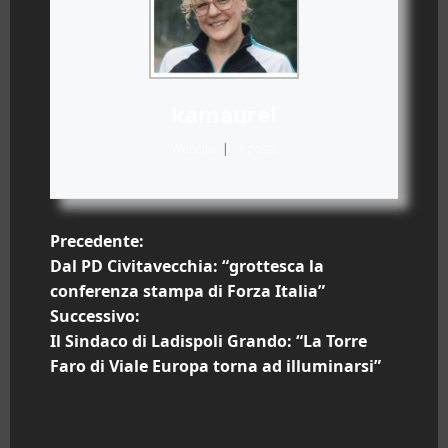
kamaurel
Website
|
+ posts
N
Precedente:
Dal PD Civitavecchia: “grottesca la
a
conferenza stampa di Forza Italia”
Successivo:
v
Il Sindaco di Ladispoli Grando: “La Torre
i
Faro di Viale Europa torna ad illuminarsi”
g