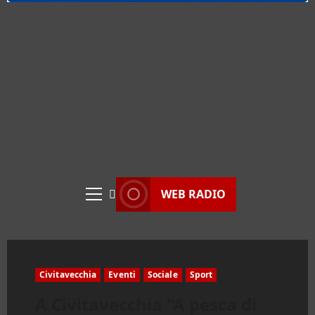
WEB RADIO
Menu
principale
Civitavecchia
Eventi
Sociale
Sport
A Civitavecchia “A pesca di