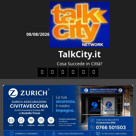
Vai
al
contenuto
08/08/2026
TalkCity.it
Cosa Succede in Città?
Facebook
Instagram
YouTube
Twitter
Email
Ente Parco Natural