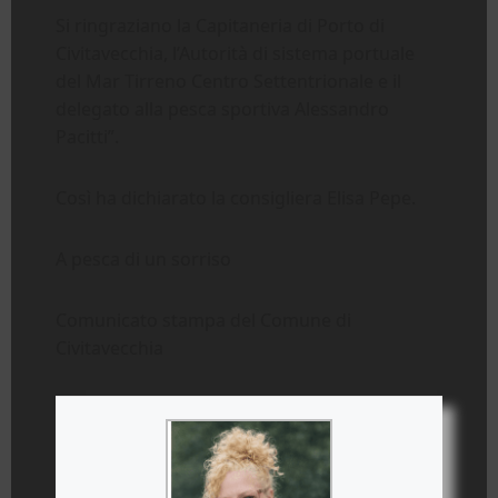
Si ringraziano la Capitaneria di Porto di
Civitavecchia, l’Autorità di sistema portuale
del Mar Tirreno Centro Settentrionale e il
delegato alla pesca sportiva Alessandro
Pacitti”.
Così ha dichiarato la consigliera Elisa Pepe.
A pesca di un sorriso
Comunicato stampa del Comune di
Civitavecchia