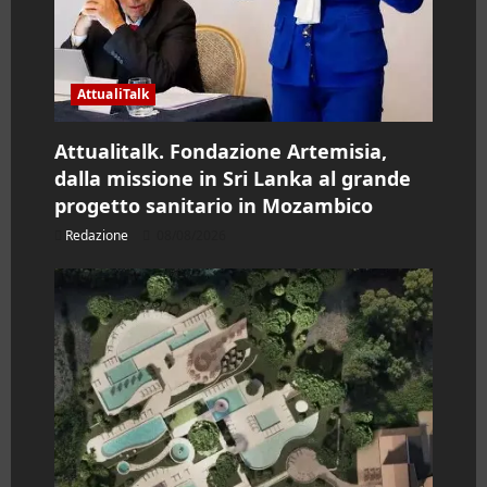
o
l
AttualiTalk
o
Attualitalk. Fondazione Artemisia,
dalla missione in Sri Lanka al grande
progetto sanitario in Mozambico
Redazione
08/08/2026