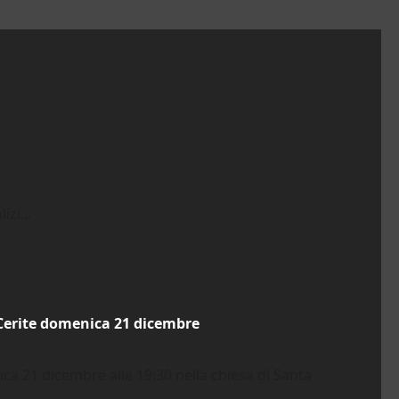
zi...
 Cerite domenica 21 dicembre
a 21 dicembre alle 19:30 nella chiesa di Santa