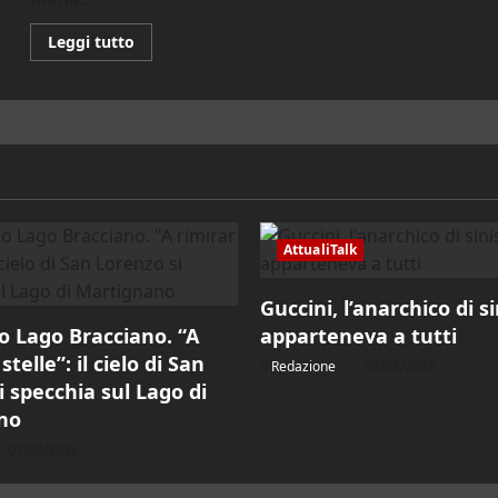
Leggi
Leggi tutto
di
più
su
Cerveteri.
Concerto
di
Natale
del
Gruppo
Bandistico
Cerite
domenica
21
AttualiTalk
dicembre
Guccini, l’anarchico di s
o Lago Bracciano. “A
apparteneva a tutti
stelle”: il cielo di San
Redazione
06/08/2026
i specchia sul Lago di
no
07/08/2026