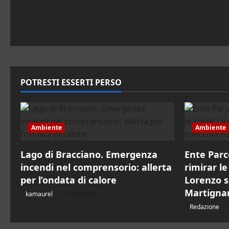
pubblico
POTRESTI ESSERTI PERSO
Ambiente
Ambiente
Lago di Bracciano. Emergenza
Ente Parc
incendi nel comprensorio: allerta
rimirar le 
per l’ondata di calore
Lorenzo s
Martigna
kamaurel
07/08/2026
Redazione