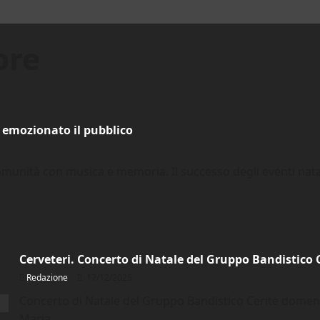
ore
o emozionato il pubblico
munità con musica e memoria. Il successo degli eventi natali
Cerveteri. Concerto di Natale del Gruppo Bandistico
Redazione
17/12/2025
Concerto di Natale del Gruppo Bandistico Cerite domenic
Maria...