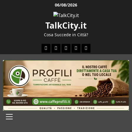
Vai
06/08/2026
al
contenuto
TalkCity.it
Cosa Succede in Città?
Facebook
Instagram
YouTube
Twitter
Email
Menu
principale