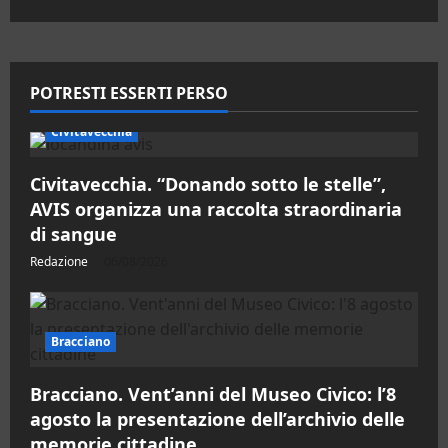
più
su
Roma
brinda
all’arte:
Imprinting
Art&Wine
POTRESTI ESSERTI PERSO
conquista
il
Bristol
Civitavecchia
Civitavecchia. “Donando sotto le stelle”,
AVIS organizza una raccolta straordinaria
di sangue
Redazione
06/08/2026
Bracciano
Bracciano. Vent’anni del Museo Civico: l’8
agosto la presentazione dell’archivio delle
memorie cittadine