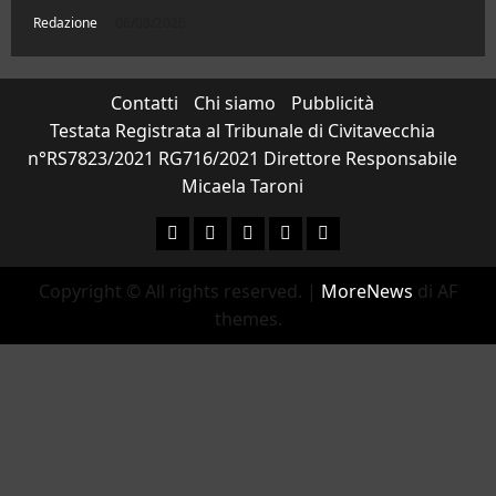
Redazione
06/08/2026
Contatti
Chi siamo
Pubblicità
Testata Registrata al Tribunale di Civitavecchia
n°RS7823/2021 RG716/2021 Direttore Responsabile
Micaela Taroni
Facebook
Instagram
YouTube
Twitter
Email
Copyright © All rights reserved.
|
MoreNews
di AF
themes.