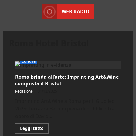
WEB RADIO
Roma Hotel Bristol
Cultura
Roma brinda all’arte: Imprinting Art&Wine
conquista il Bristol
Redazione
01/12/2025
Imprinting Art&Wine a Roma per il Giubileo
2025: Terrazza Bernini piena di pubblico tra
opere di David...
Leggi
Leggi tutto
di