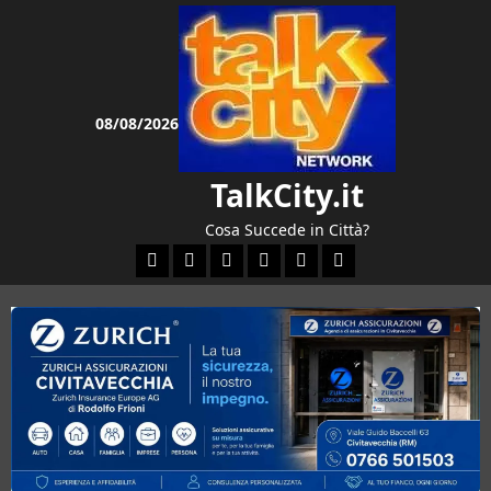
Vai
al
contenuto
08/08/2026
TalkCity.it
Cosa Succede in Città?
Facebook
Instagram
YouTube
Twitter
Email
Ente Parco Natural