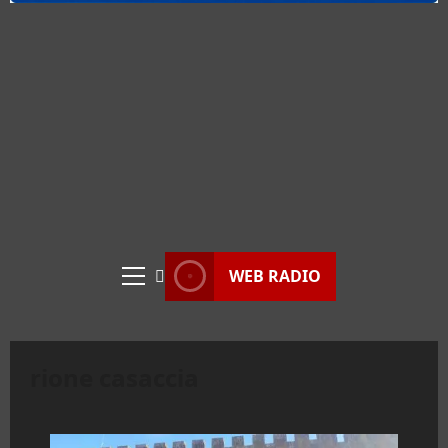
WEB RADIO
Menu
principale
rione casaccia