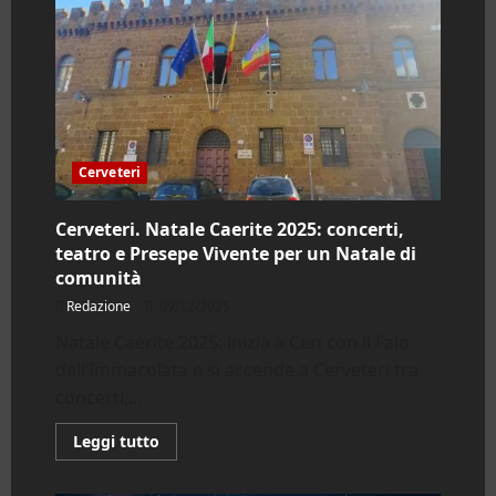
Cerveteri
Cerveteri. Natale Caerite 2025: concerti,
teatro e Presepe Vivente per un Natale di
comunità
Redazione
09/12/2025
Natale Caerite 2025: inizia a Ceri con il Falò
dell’Immacolata e si accende a Cerveteri tra
concerti,...
Leggi
Leggi tutto
di
più
su