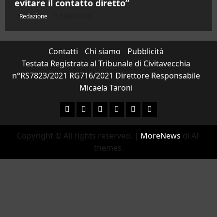
evitare il contatto diretto”
Redazione
08/08/2026
Contatti
Chi siamo
Pubblicità
Testata Registrata al Tribunale di Civitavecchia
n°RS7823/2021 RG716/2021 Direttore Responsabile
Micaela Taroni
Facebook
Instagram
YouTube
Twitter
Email
Ente Parco Natural
Copyright © All rights reserved.
|
MoreNews
di AF
themes.