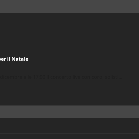
r il Natale
mbre alle 17:00 il concerto live con coro, solisti...