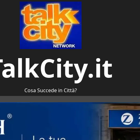
alkCity.it
Cosa Succede in Città?