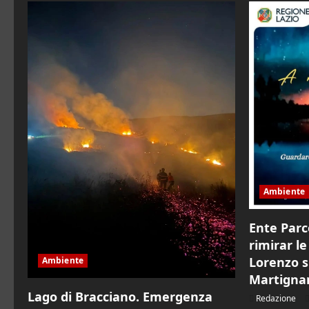
il
Natale
Ambiente
Ente Parc
rimirar le 
Lorenzo s
Ambiente
Martigna
Lago di Bracciano. Emergenza
Redazione