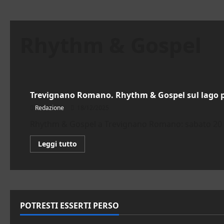
Rhythm & Gospel
Cultura
Trevignano Romano. Rhythm & Gospel sul lago pe
Redazione
18/12/2025
Rhythm & Gospel a Trevignano Romano: sabato 20 dice
Leggi
Leggi tutto
di
più
su
Trevignano
Romano.
Rhythm
&
Gospel
POTRESTI ESSERTI PERSO
sul
lago
per