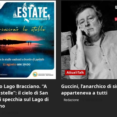
AttualiTalk
o Lago Bracciano. “A
Guccini, l’anarchico di s
stelle”: il cielo di San
apparteneva a tutti
i specchia sul Lago di
Redazione
06/08/2026
no
07/08/2026