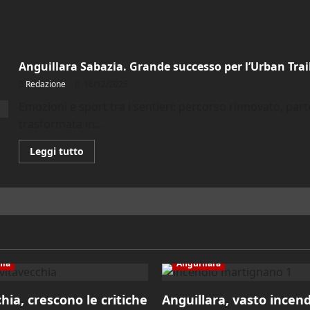
Anguillara Sabazia. Grande successo per l’Urban Trai
Redazione
16/12/2025
Emozioni e sport tra i sentieri: percorso rinnovato, par
trasformata in...
Leggi
Leggi tutto
di
più
su
Anguillara
Sabazia.
Grande
successo
per
l’Urban
Trail
dei
hia
Anguillara
Due
Laghi
hia, crescono le critiche
Anguillara, vasto incend