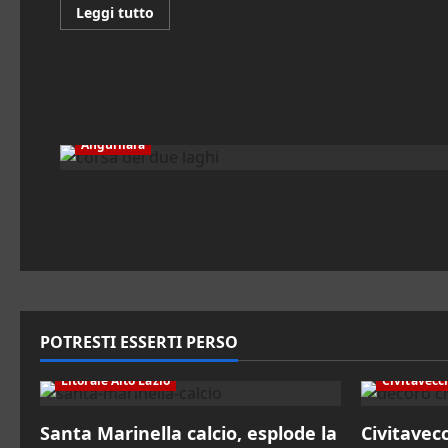
Leggi
Leggi tutto
di
più
su
Anguillara
Sabazia.
Concerti
di
Natale
2025:
Anguillara
doppio
appuntamento
musicale
in
chiesa
POTRESTI ESSERTI PERSO
Litorale Alto Lazio
Civitavecc
Santa Marinella calcio, esplode la
Civitavecc