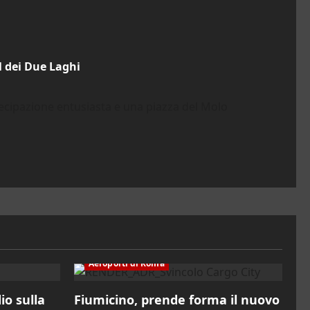
l dei Due Laghi
tecipazione entusiasta e una piazza del Molo
Aeroporti di Roma
io sulla
Fiumicino, prende forma il nuovo