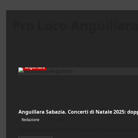
Pro Loco Anguillar
Anguillara
Anguillara
Anguillara Sabazia. Concerti di Natale 2025: do
Redazione
17/12/2025
Concerti di Natale 2025, due serate nella magia dell