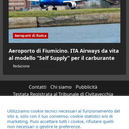
Aeroporti di Roma
Aeroporto di Fiumicino. ITA Airways da vita
al modello “Self Supply” per il carburante
Redazione
08/08/2026
Contatti
Chi siamo
Pubblicità
Testata Registrata al Tribunale di Civitavecchia
n°RS7823/2021 RG716/2021 Direttore Responsabile
Micaela Taroni
Utilizziamo cookie tecnici necessari al funzionamento del
sito e, solo con il tuo consenso, cookie statistici e/o di
marketing. Puoi accettare tutti i cookie, rifiutare quelli
Facebook
Instagram
YouTube
Twitter
Email
Ente Parco Natura
non necessari o gestire le preferenze.