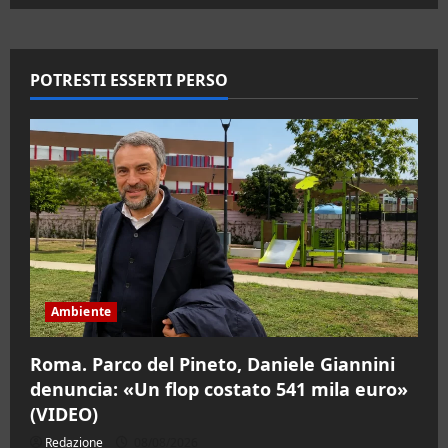
su
Anguillara
Sabazia.
Operazione
antidroga
dei
POTRESTI ESSERTI PERSO
Carabinieri:
sei
le
misure
cautelari
Ambiente
Roma. Parco del Pineto, Daniele Giannini
denuncia: «Un flop costato 541 mila euro»
(VIDEO)
Redazione
08/08/2026