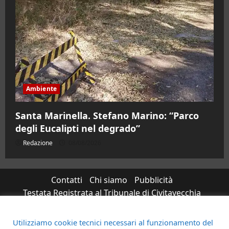
Ambiente
Santa Marinella. Stefano Marino: “Parco
degli Eucalipti nel degrado”
Redazione
08/08/2026
Contatti
Chi siamo
Pubblicità
Testata Registrata al Tribunale di Civitavecchia
n°RS7823/2021 RG716/2021 Direttore Responsabile
Micaela Taroni
Utilizziamo cookie tecnici necessari al funzionamento del