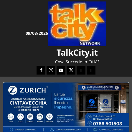
Vai
al
contenuto
09/08/2026
TalkCity.it
Cosa Succede in Città?
Facebook
Instagram
YouTube
Twitter
Email
Ente Parco Natura