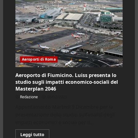
Aeroporti di Roma
Aeroporto di Fiumicino. Luiss presenta lo
studio sugli impatti economico-sociali del
Masterplan 2046
Redazione
05/12/2025
Appuntamento Martedì 9 Dicembre per la
presentazione dello studio sull’analisi degli
impatti economici e sociali per il...
Leggi
Leggi tutto