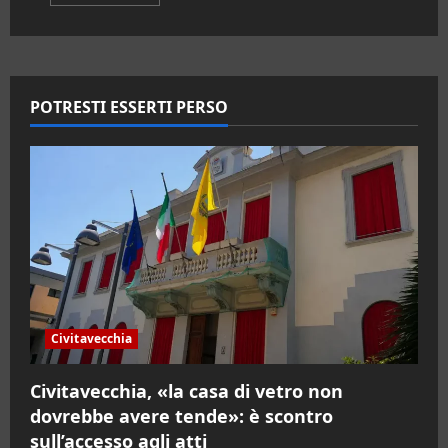
di
più
su
Aeroporto
di
Fiumicino.
Luiss
presenta
POTRESTI ESSERTI PERSO
lo
studio
sugli
impatti
economico-
sociali
del
Masterplan
2046
Civitavecchia
Civitavecchia, «la casa di vetro non
dovrebbe avere tende»: è scontro
sull’accesso agli atti