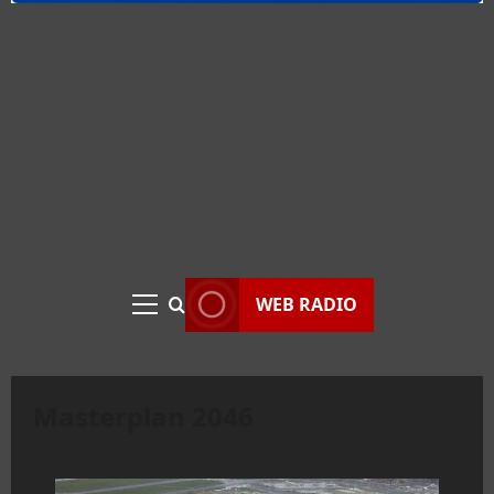
WEB RADIO
Menu
principale
Masterplan 2046