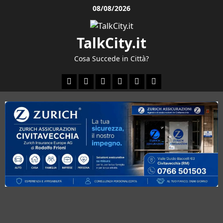
Vai
08/08/2026
al
contenuto
TalkCity.it
Cosa Succede in Città?
Facebook
Instagram
YouTube
Twitter
Email
Ente
Parco
Naturale
Bracciano-
Martignano