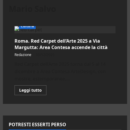
Mario Salvo
Cultura
Roma. Red Carpet dell’Arte 2025 a Via
Margutta: Area Contesa accende la città
Redazione
05/12/2025
Red Carpet dell’Arte 2025 torna dal 5 al 14
dicembre a Area Contesa ArteDesign, con
mostre, estemporanee,...
Leggi
Leggi tutto
di
più
su
Roma.
Red
Carpet
dell’Arte
2025
POTRESTI ESSERTI PERSO
a