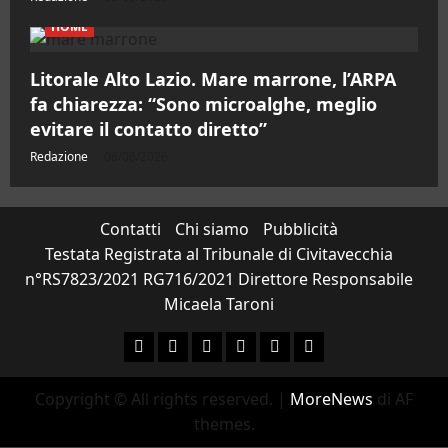
HOME
Litorale Alto Lazio. Mare marrone, l’ARPA
fa chiarezza: “Sono microalghe, meglio
evitare il contatto diretto”
Redazione
08/08/2026
Contatti
Chi siamo
Pubblicità
Testata Registrata al Tribunale di Civitavecchia
n°RS7823/2021 RG716/2021 Direttore Responsabile
Micaela Taroni
Facebook
Instagram
YouTube
Twitter
Email
Ente
Parco
Copyright © All rights reserved.
|
MoreNews
di AF
Naturale
themes.
Bracciano-