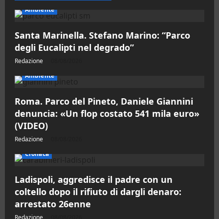
Via
Margutta:
Ambiente
Area
Contesa
accende
Santa Marinella. Stefano Marino: “Parco
la
città
degli Eucalipti nel degrado”
Redazione
08/08/2026
Ambiente
Roma. Parco del Pineto, Daniele Giannini
denuncia: «Un flop costato 541 mila euro»
(VIDEO)
Redazione
08/08/2026
Cronaca
Ladispoli, aggredisce il padre con un
coltello dopo il rifiuto di dargli denaro:
arrestato 26enne
Redazione
08/08/2026