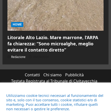
HOME
Litorale Alto Lazio. Mare marrone, l’ARPA
fa chiarezza: “Sono microalghe, meglio
evitare il contatto diretto”
Redazione
08/08/2026
Contatti
Chi siamo
Pubblicità
Testata Registrata al Tribunale di Civitavecchia
n°RS7823/2021 RG716/2021 Direttore Responsabile
Micaela Taroni
Utilizziamo cookie tecnici necessari al funzionamento del
sito e, solo con il tuo consenso, cookie statistici e/o di
Facebook
Instagram
YouTube
Twitter
Email
Ente Parco Natura
marketing. Puoi accettare tutti i cookie, rifiutare quelli
non necessari o gestire le preferenze.