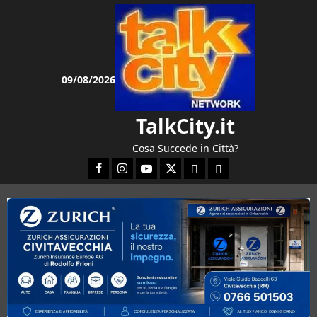
Vai
al
contenuto
09/08/2026
TalkCity.it
Cosa Succede in Città?
Facebook
Instagram
YouTube
Twitter
Email
Ente Parco Natura