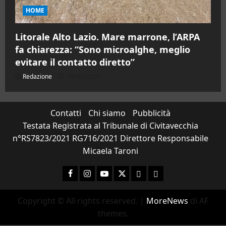
HOME
Litorale Alto Lazio. Mare marrone, l’ARPA
fa chiarezza: “Sono microalghe, meglio
evitare il contatto diretto”
Redazione
08/08/2026
Contatti
Chi siamo
Pubblicità
Testata Registrata al Tribunale di Civitavecchia
n°RS7823/2021 RG716/2021 Direttore Responsabile
Micaela Taroni
Facebook
Instagram
YouTube
Twitter
Email
Ente Parco Natura
Copyright © All rights reserved.
|
MoreNews
di AF
themes.