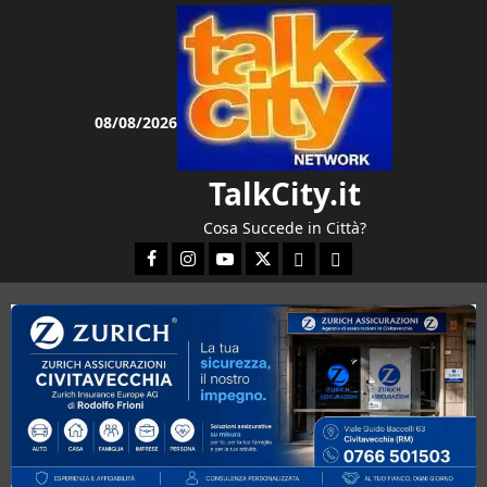
Vai
al
contenuto
08/08/2026
TalkCity.it
Cosa Succede in Città?
Facebook
Instagram
YouTube
Twitter
Email
Ente Parco Natura