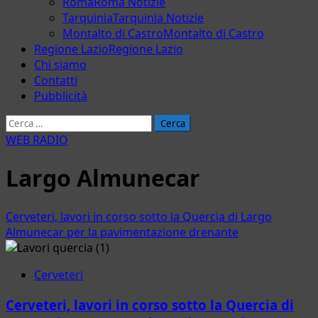
Roma
Roma Notizie
Tarquinia
Tarquinia Notizie
Montalto di Castro
Montalto di Castro
Regione Lazio
Regione Lazio
Chi siamo
Contatti
Pubblicità
Ricerca
per:
WEB RADIO
Largo Almunecar
Cerveteri, lavori in corso sotto la Quercia di Largo
Almunecar per la pavimentazione drenante
Cerveteri
Cerveteri, lavori in corso sotto la Quercia di