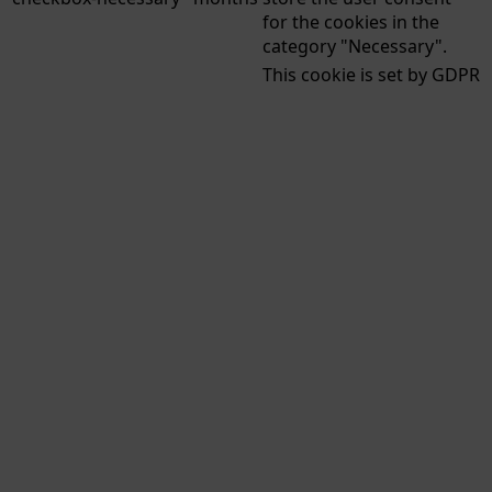
for the cookies in the
category "Necessary".
This cookie is set by GDPR
Cookie Consent plugin.
cookielawinfo-
11
The cookie is used to
checkbox-others
months
store the user consent
for the cookies in the
category "Other.
This cookie is set by GDPR
Cookie Consent plugin.
cookielawinfo-
11
The cookie is used to
checkbox-
months
store the user consent
performance
for the cookies in the
category "Performance".
The cookie is set by the
GDPR Cookie Consent
plugin and is used to
11
viewed_cookie_policy
store whether or not user
months
has consented to the use