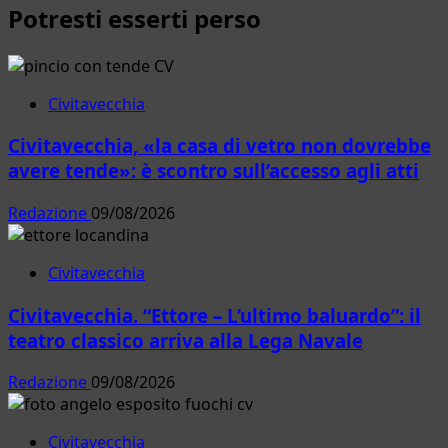
Potresti esserti perso
più
per
su
la
Cerveteri.
pavimentazione
Vaccini
drenante
gratis
Civitavecchia
al
Civitavecchia, «la casa di vetro non dovrebbe
mercato:
torna
avere tende»: è scontro sull’accesso agli atti
il
camper
Redazione
09/08/2026
dell’ASL
Roma
Civitavecchia
4
Civitavecchia. “Ettore – L’ultimo baluardo”: il
teatro classico arriva alla Lega Navale
Redazione
09/08/2026
Civitavecchia