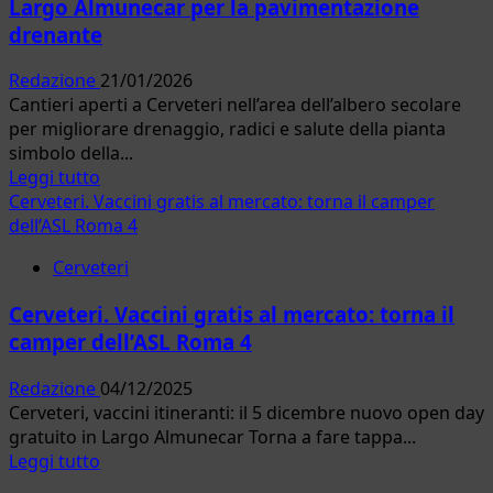
Largo Almunecar per la pavimentazione
drenante
Redazione
21/01/2026
Cantieri aperti a Cerveteri nell’area dell’albero secolare
per migliorare drenaggio, radici e salute della pianta
simbolo della...
Leggi
Leggi tutto
di
Cerveteri. Vaccini gratis al mercato: torna il camper
più
dell’ASL Roma 4
su
Cerveteri
Cerveteri,
lavori
Cerveteri. Vaccini gratis al mercato: torna il
in
camper dell’ASL Roma 4
corso
sotto
Redazione
04/12/2025
la
Cerveteri, vaccini itineranti: il 5 dicembre nuovo open day
Quercia
gratuito in Largo Almunecar Torna a fare tappa...
di
Leggi
Leggi tutto
Largo
di
Almunecar