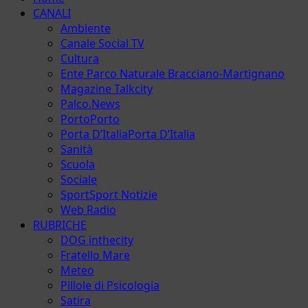
principale
CANALI
Ambiente
Canale Social TV
Cultura
Ente Parco Naturale Bracciano-Martignano
Magazine Talkcity
Palco.News
Porto
Porto
Porta D’Italia
Porta D’Italia
Sanità
Scuola
Sociale
Sport
Sport Notizie
Web Radio
RUBRICHE
DOG inthecity
Fratello Mare
Meteo
Pillole di Psicologia
Satira