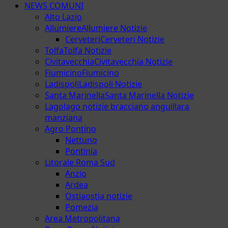
NEWS COMUNI
Alto Lazio
Allumiere
Allumiere Notizie
Cerveteri
Cerveteri Notizie
Tolfa
Tolfa Notizie
Civitavecchia
Civitavecchia Notizie
Fiumicino
Fiumicino
Ladispoli
Ladispoli Notizie
Santa Marinella
Santa Marinella Notizie
Lago
lago notizie bracciano anguillara
manziana
Agro Pontino
Nettuno
Pontinia
Litorale Roma Sud
Anzio
Ardea
Ostia
ostia notizie
Pomezia
Area Metropolitana