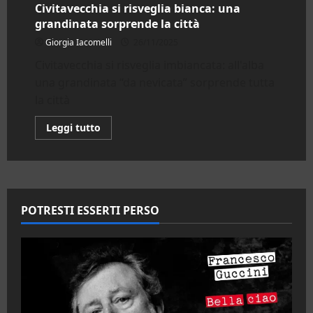
Civitavecchia si risveglia bianca: una
grandinata sorprende la città
Giorgia Iacomelli
26/11/2025
Civitavecchia si risveglia imbiancata: all'alba
una grandinata “da nevicata” sorprende tutta
la città
Leggi
Leggi tutto
di
più
su
Civitavecchia
si
risveglia
bianca:
una
POTRESTI ESSERTI PERSO
grandinata
sorprende
la
città