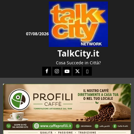
Vai
al
contenuto
07/08/2026
TalkCity.it
Cosa Succede in Città?
Facebook
Instagram
YouTube
Twitter
Email