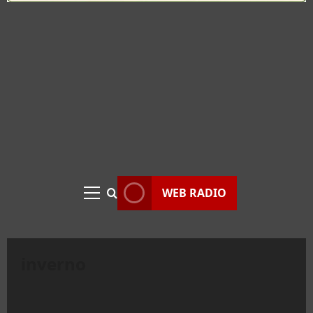
WEB RADIO
Menu
principale
inverno
Civitavecchia