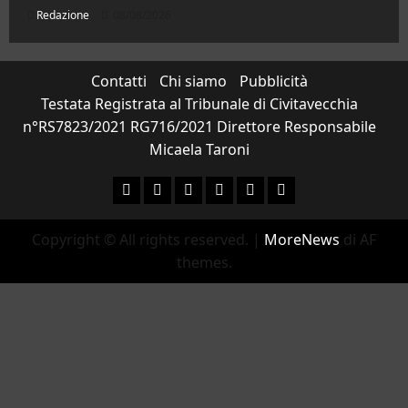
Redazione
08/08/2026
Contatti
Chi siamo
Pubblicità
Testata Registrata al Tribunale di Civitavecchia
n°RS7823/2021 RG716/2021 Direttore Responsabile
Micaela Taroni
Facebook
Instagram
YouTube
Twitter
Email
Ente Parco Natural
Copyright © All rights reserved.
|
MoreNews
di AF
themes.