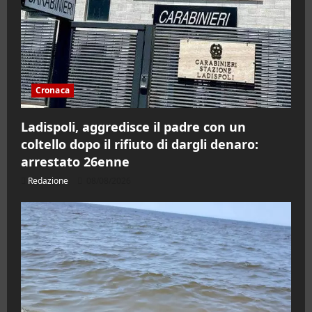
Cronaca
Ladispoli, aggredisce il padre con un
coltello dopo il rifiuto di dargli denaro:
arrestato 26enne
Redazione
08/08/2026