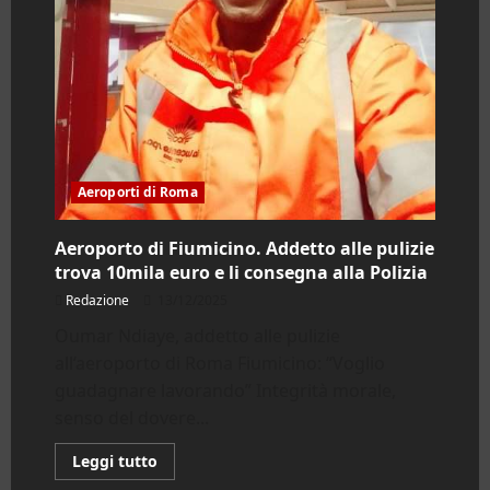
Aeroporti di Roma
Aeroporto di Fiumicino. Addetto alle pulizie
trova 10mila euro e li consegna alla Polizia
Redazione
13/12/2025
Oumar Ndiaye, addetto alle pulizie
all’aeroporto di Roma Fiumicino: “Voglio
guadagnare lavorando” Integrità morale,
senso del dovere...
Leggi
Leggi tutto
di