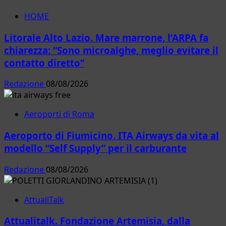
incagliati”
HOME
Litorale Alto Lazio. Mare marrone, l’ARPA fa
chiarezza: “Sono microalghe, meglio evitare il
contatto diretto”
Redazione
08/08/2026
Aeroporti di Roma
Aeroporto di Fiumicino. ITA Airways da vita al
modello “Self Supply” per il carburante
Redazione
08/08/2026
AttualiTalk
Attualitalk. Fondazione Artemisia, dalla