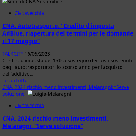
su
Robusto
CNA.
incentivo
Civitavecchia
“Forme
a
e
innovativi
CNA. Autotrasporto: “Credito d’imposta
Colori
progetti
AdBlue, riapertura dei termini per le domande
nella
di
il 17 maggio”
terra
rilancio
di
TALKCITY
16/05/2023
Tuscia”
Credito d’imposta del 15% a sostegno dei costi sostenuti
:domenica
dagli autotrasportatori lo scorso anno per l’acquisto
si
dell’additivo...
chiude
Leggi
Leggi tutto
in
di
CNA. 2024 rischio meno investimenti, Melaragni: “Serve
bellezza
più
soluzione”
su
Civitavecchia
CNA.
Autotrasporto:
CNA. 2024 rischio meno investimenti,
“Credito
Melaragni: “Serve soluzione”
d’imposta
AdBlue,