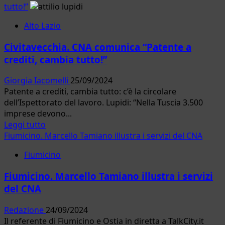
tutto!”
Alto Lazio
Civitavecchia. CNA comunica “Patente a
crediti, cambia tutto!”
Giorgia Iacomelli
25/09/2024
Patente a crediti, cambia tutto: c’è la circolare
dell’Ispettorato del lavoro. Lupidi: “Nella Tuscia 3.500
imprese devono...
Leggi
Leggi tutto
di
Fiumicino. Marcello Tamiano illustra i servizi del CNA
più
Fiumicino
su
Civitavecchia.
Fiumicino. Marcello Tamiano illustra i servizi
CNA
del CNA
comunica
“Patente
Redazione
24/09/2024
a
Il referente di Fiumicino e Ostia in diretta a TalkCity.it
crediti,