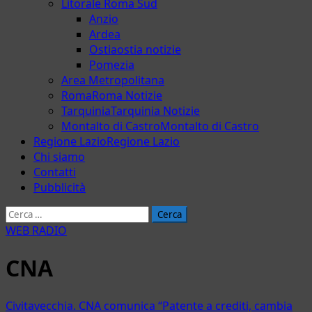
Litorale Roma Sud
Anzio
Ardea
Ostia
ostia notizie
Pomezia
Area Metropolitana
Roma
Roma Notizie
Tarquinia
Tarquinia Notizie
Montalto di Castro
Montalto di Castro
Regione Lazio
Regione Lazio
Chi siamo
Contatti
Pubblicità
Ricerca
per:
WEB RADIO
CNA
Civitavecchia. CNA comunica “Patente a crediti, cambia