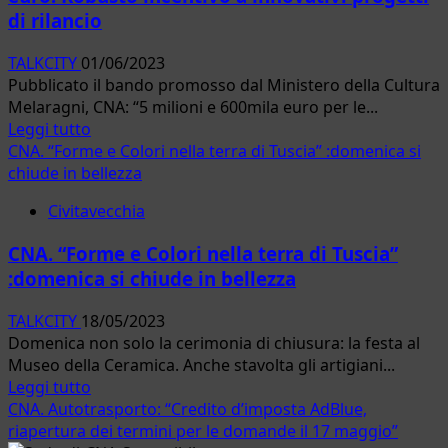
di rilancio
fondi
pubblici
TALKCITY
01/06/2023
ricevuti:
Pubblicato il bando promosso dal Ministero della Cultura
occhio
Melaragni, CNA: “5 milioni e 600mila euro per le...
alle
Leggi
Leggi tutto
sanzioni
di
CNA. “Forme e Colori nella terra di Tuscia” :domenica si
più
chiude in bellezza
su
Civitavecchia
CNA.
PNRR
CNA. “Forme e Colori nella terra di Tuscia”
per
:domenica si chiude in bellezza
più
di
TALKCITY
18/05/2023
10
Domenica non solo la cerimonia di chiusura: la festa al
milioni
Museo della Ceramica. Anche stavolta gli artigiani...
e
Leggi
Leggi tutto
mezzo
di
CNA. Autotrasporto: “Credito d’imposta AdBlue,
di
più
riapertura dei termini per le domande il 17 maggio”
euro.