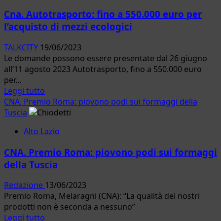
Taxi
Cna. Autotrasporto: fino a 550.000 euro per
e
l’acquisto di mezzi ecologici
Ncc:
“Fino
TALKCITY
19/06/2023
a
Le domande possono essere presentate dal 26 giugno
100
all’11 agosto 2023 Autotrasporto, fino a 550.000 euro
mila
per...
euro
Leggi
Leggi tutto
per
di
CNA. Premio Roma: piovono podi sui formaggi della
l’acquisto
più
Tuscia
di
su
veicoli
Alto Lazio
Cna.
a
Autotrasporto:
basso
CNA. Premio Roma: piovono podi sui formaggi
fino
impatto
della Tuscia
a
ambientale”
550.000
Redazione
13/06/2023
euro
Premio Roma, Melaragni (CNA): “La qualità dei nostri
per
prodotti non è seconda a nessuno”
l’acquisto
Leggi
Leggi tutto
di