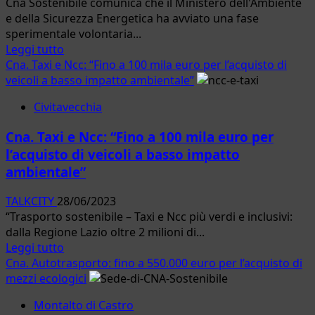
Cna Sostenibile comunica che il Ministero dell'Ambiente
storico
e della Sicurezza Energetica ha avviato una fase
presidente
sperimentale volontaria...
della
Leggi
Leggi tutto
sede
di
Cna. Taxi e Ncc: “Fino a 100 mila euro per l’acquisto di
di
più
veicoli a basso impatto ambientale”
Tarquinia
su
Civitavecchia
Ambiente.
Cna
Cna. Taxi e Ncc: “Fino a 100 mila euro per
Sostenibile:
l’acquisto di veicoli a basso impatto
lanciato
ambientale”
il
test
TALKCITY
28/06/2023
volontario
“Trasporto sostenibile – Taxi e Ncc più verdi e inclusivi:
del
dalla Regione Lazio oltre 2 milioni di...
Sistema
Leggi
Leggi tutto
RIENTRI
di
Cna. Autotrasporto: fino a 550.000 euro per l’acquisto di
più
mezzi ecologici
su
Montalto di Castro
Cna.