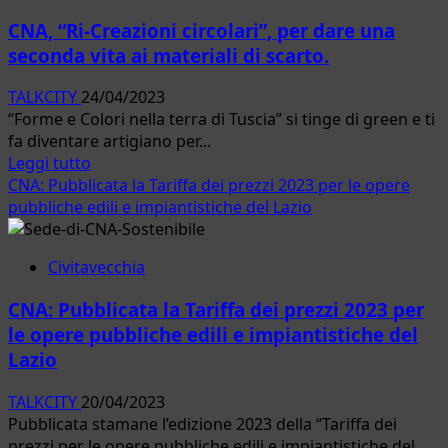
Fita.
CNA, “Ri-Creazioni circolari”, per dare una
Ok
seconda vita ai materiali di scarto.
sblocco
finanziamenti
TALKCITY
24/04/2023
per
“Forme e Colori nella terra di Tuscia” si tinge di green e ti
autotrasporto
fa diventare artigiano per...
annunciato
Leggi
Leggi tutto
dal
di
CNA: Pubblicata la Tariffa dei prezzi 2023 per le opere
governo
più
pubbliche edili e impiantistiche del Lazio
su
CNA,
Civitavecchia
“Ri-
Creazioni
CNA: Pubblicata la Tariffa dei prezzi 2023 per
circolari”,
le opere pubbliche edili e impiantistiche del
per
Lazio
dare
una
TALKCITY
20/04/2023
seconda
Pubblicata stamane l’edizione 2023 della “Tariffa dei
vita
prezzi per le opere pubbliche edili e impiantistiche del