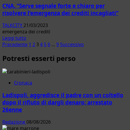
è
Lazio
CNA. “Serve segnale forte e chiaro per
la
risolvere l’emergenza dei crediti incagliati”
“Giornata
europea
TALKCITY
21/03/2023
del
emergenza dei crediti
gelato
Leggi
Leggi tutto
artigianale”
Paginazione
di
Precedente
1
2
3
4
5
6
…
9
Successivo
più
degli
Potresti esserti perso
su
articoli
CNA.
“Serve
segnale
forte
Cronaca
e
Ladispoli, aggredisce il padre con un coltello
chiaro
per
dopo il rifiuto di dargli denaro: arrestato
risolvere
26enne
l’emergenza
dei
Redazione
08/08/2026
crediti