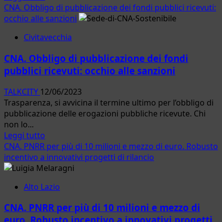
di
CNA. Obbligo di pubblicazione dei fondi pubblici ricevuti:
mezzi
più
occhio alle sanzioni
ecologici
su
Civitavecchia
CNA.
Premio
CNA. Obbligo di pubblicazione dei fondi
Roma:
pubblici ricevuti: occhio alle sanzioni
piovono
podi
TALKCITY
12/06/2023
sui
Trasparenza, si avvicina il termine ultimo per l’obbligo di
formaggi
pubblicazione delle erogazioni pubbliche ricevute. Chi
della
non lo...
Tuscia
Leggi
Leggi tutto
di
CNA. PNRR per più di 10 milioni e mezzo di euro. Robusto
più
incentivo a innovativi progetti di rilancio
su
CNA.
Alto Lazio
Obbligo
di
CNA. PNRR per più di 10 milioni e mezzo di
pubblicazione
euro. Robusto incentivo a innovativi progetti
dei