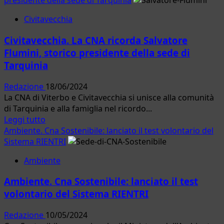
presidente della sede di Tarquinia
su
Civitavecchia
Civitavecchia.
Attilio
Civitavecchia. La CNA ricorda Salvatore
Lupidi:
Flumini, storico presidente della sede di
nuovo
Tarquinia
segretario
CNA,
Redazione
18/06/2024
impegno
La CNA di Viterbo e Civitavecchia si unisce alla comunità
per
di Tarquinia e alla famiglia nel ricordo...
il
Leggi
Leggi tutto
futuro
di
Ambiente. Cna Sostenibile: lanciato il test volontario del
delle
più
Sistema RIENTRI
imprese
su
Ambiente
Civitavecchia.
La
Ambiente. Cna Sostenibile: lanciato il test
CNA
volontario del Sistema RIENTRI
ricorda
Salvatore
Redazione
10/05/2024
Flumini,