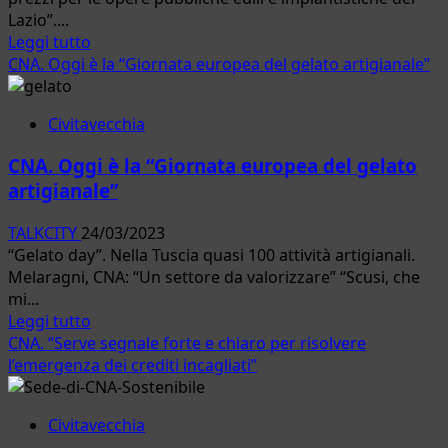
ai
Lazio”....
materiali
Leggi
Leggi tutto
di
di
CNA. Oggi è la “Giornata europea del gelato artigianale”
scarto.
più
su
Civitavecchia
CNA:
Pubblicata
CNA. Oggi è la “Giornata europea del gelato
la
artigianale”
Tariffa
dei
TALKCITY
24/03/2023
prezzi
“Gelato day”. Nella Tuscia quasi 100 attività artigianali.
2023
Melaragni, CNA: “Un settore da valorizzare” “Scusi, che
per
mi...
le
Leggi
Leggi tutto
opere
di
CNA. “Serve segnale forte e chiaro per risolvere
pubbliche
più
l’emergenza dei crediti incagliati”
edili
su
e
CNA.
impiantistiche
Civitavecchia
Oggi
del