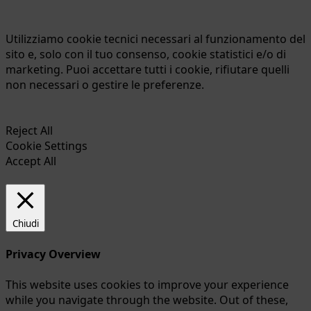
Martignano
Utilizziamo cookie tecnici necessari al funzionamento del
sito e, solo con il tuo consenso, cookie statistici e/o di
marketing. Puoi accettare tutti i cookie, rifiutare quelli
non necessari o gestire le preferenze.
Reject All
Cookie Settings
Accept All
Chiudi
Privacy Overview
This website uses cookies to improve your experience
while you navigate through the website. Out of these,