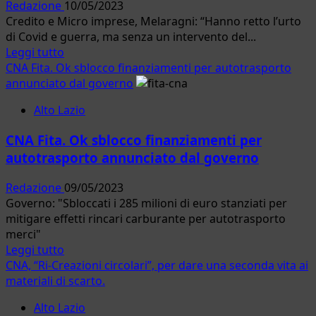
Redazione
10/05/2023
riapertura
Credito e Micro imprese, Melaragni: “Hanno retto l’urto
dei
di Covid e guerra, ma senza un intervento del...
termini
Leggi
Leggi tutto
per
di
CNA Fita. Ok sblocco finanziamenti per autotrasporto
le
più
annunciato dal governo
domande
su
il
Alto Lazio
CNA.
17
2024
maggio”
CNA Fita. Ok sblocco finanziamenti per
rischio
autotrasporto annunciato dal governo
meno
investimenti,
Redazione
09/05/2023
Melaragni:
Governo: "Sbloccati i 285 milioni di euro stanziati per
“Serve
mitigare effetti rincari carburante per autotrasporto
soluzione”
merci"
Leggi
Leggi tutto
di
CNA, “Ri-Creazioni circolari”, per dare una seconda vita ai
più
materiali di scarto.
su
Alto Lazio
CNA