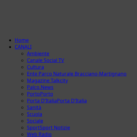
Menu
Home
principale
CANALI
Ambiente
Canale Social TV
Cultura
Ente Parco Naturale Bracciano-Martignano
Magazine Talkcity
Palco.News
Porto
Porto
Porta D’Italia
Porta D’Italia
Sanità
Scuola
Sociale
Sport
Sport Notizie
Web Radio