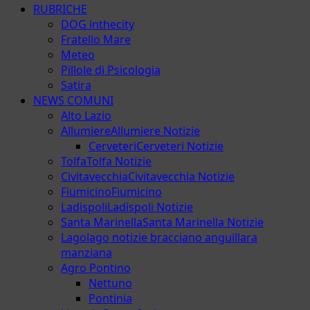
RUBRICHE
DOG inthecity
Fratello Mare
Meteo
Pillole di Psicologia
Satira
NEWS COMUNI
Alto Lazio
Allumiere
Allumiere Notizie
Cerveteri
Cerveteri Notizie
Tolfa
Tolfa Notizie
Civitavecchia
Civitavecchia Notizie
Fiumicino
Fiumicino
Ladispoli
Ladispoli Notizie
Santa Marinella
Santa Marinella Notizie
Lago
lago notizie bracciano anguillara
manziana
Agro Pontino
Nettuno
Pontinia