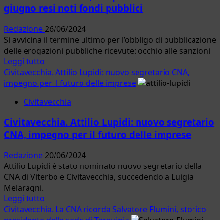
giugno resi noti fondi pubblici
Montalto
di
Redazione
26/06/2024
Castro:
Si avvicina il termine ultimo per l’obbligo di pubblicazione
focus
delle erogazioni pubbliche ricevute: occhio alle sanzioni
su
Leggi
Leggi tutto
rappresentanza
di
Civitavecchia. Attilio Lupidi: nuovo segretario CNA,
e
più
impegno per il futuro delle imprese
formazione
su
Civitavecchia
Civitavecchia.
CNA,
Civitavecchia. Attilio Lupidi: nuovo segretario
trasparenza:
CNA, impegno per il futuro delle imprese
entro
il
Redazione
20/06/2024
30
Attilio Lupidi è stato nominato nuovo segretario della
giugno
CNA di Viterbo e Civitavecchia, succedendo a Luigia
resi
Melaragni.
noti
Leggi
Leggi tutto
fondi
di
Civitavecchia. La CNA ricorda Salvatore Flumini, storico
pubblici
più