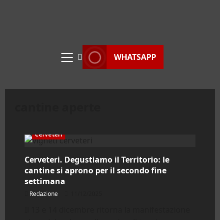
WHATSAPP
Menu
principale
cantine aperte
Cerveteri
Cerveteri. Degustiamo il Territorio: le
cantine si aprono per il secondo fine
settimana
Redazione
11/12/2025
Il 13 e 14 dicembre ritorna la manifestazione