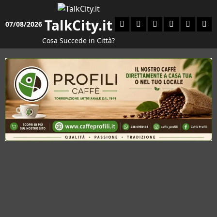
Vai
al
TalkCity.it
Facebook
Instagram
YouTube
Twitter
Email
Ente
07/08/2026
contenuto
Cosa Succede in Città?