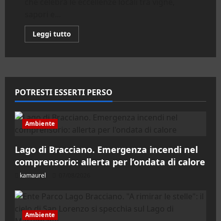
che celebra le eccellenze locali tra vigne,
sapori e...
Leggi
Leggi tutto
di
più
su
Cerveteri.
Degustiamo
il
Territorio:
le
POTRESTI ESSERTI PERSO
cantine
si
aprono
per
il
Ambiente
secondo
fine
settimana
Lago di Bracciano. Emergenza incendi nel
comprensorio: allerta per l’ondata di calore
kamaurel
07/08/2026
Ambiente