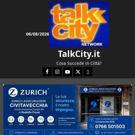
Vai
al
contenuto
06/08/2026
TalkCity.it
Cosa Succede in Città?
Facebook
Instagram
YouTube
Twitter
Email