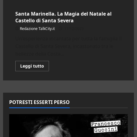
Santa Marinella. La Magia del Natale al
Castello di Santa Severa
Redazione TalkCity.it
17/12/2025
Un’esperienza incantata per tutta la famiglia Il
Castello di Santa Severa, incastonato tra le
bellezze della Costa...
Leggi
Leggi tutto
di
più
su
Santa
Marinella.
La
Magia
del
POTRESTI ESSERTI PERSO
Natale
al
Castello
di
Santa
Severa