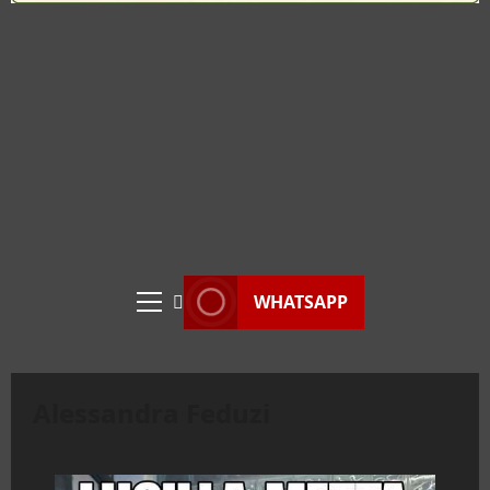
WEB RADIO
Menu
principale
Alessandra Feduzi