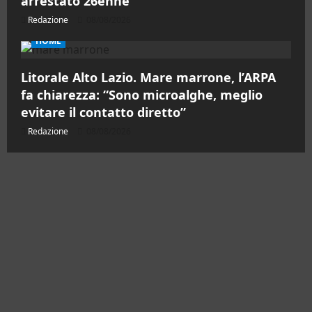
arrestato 26enne
Redazione
08/08/2026
HOME
Litorale Alto Lazio. Mare marrone, l’ARPA
fa chiarezza: “Sono microalghe, meglio
evitare il contatto diretto”
Redazione
08/08/2026
Contatti
Chi siamo
Pubblicità
Testata Registrata al Tribunale di Civitavecchia
n°RS7823/2021 RG716/2021 Direttore Responsabile
Micaela Taroni
Facebook
Instagram
YouTube
Twitter
Email
Ente Parco Natural
Copyright © All rights reserved.
|
MoreNews
di AF