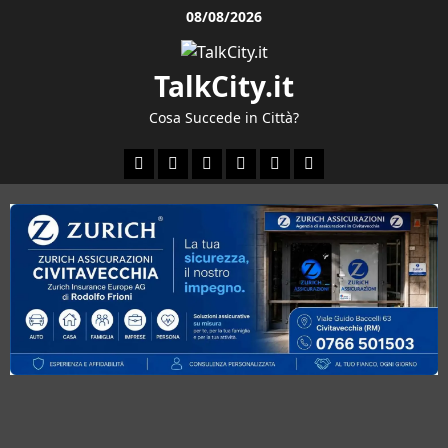
Vai
08/08/2026
al
contenuto
TalkCity.it
Cosa Succede in Città?
Facebook
Instagram
YouTube
Twitter
Email
Ente
Parco
Naturale
Bracciano-
Martignano