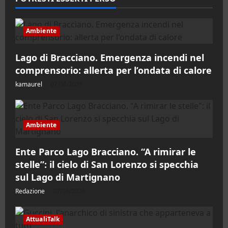
del
vino”:
un
incontro
tra
Ambiente
gusto
e
consapevolezza
Lago di Bracciano. Emergenza incendi nel
comprensorio: allerta per l’ondata di calore
kamaurel
07/08/2026
Ambiente
Ente Parco Lago Bracciano. “A rimirar le
stelle”: il cielo di San Lorenzo si specchia
sul Lago di Martignano
Redazione
07/08/2026
AttualiTalk