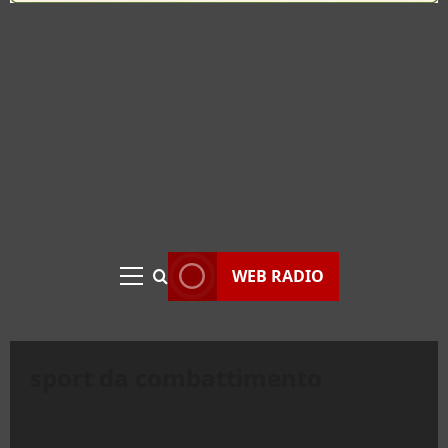
WEB RADIO
Menu
principale
sport da combattimento
Eventi