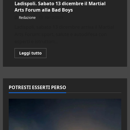
Ladispoli. Sabato 13 dicembre il Martial
Arts Forum alla Bad Boys
Redazione
10/12/2025
Ladispoli, sabato 13 dicembre arriva il Martial
Arts Forum: sport, salute e autodifesa con
esperti e istruttori...
Leggi
Leggi tutto
di
più
su
Ladispoli.
Sabato
13
dicembre
il
POTRESTI ESSERTI PERSO
Martial
Arts
Forum
alla
Bad
Boys