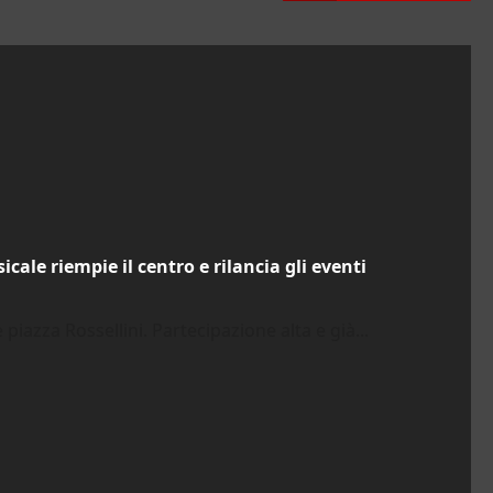
ale riempie il centro e rilancia gli eventi
 piazza Rossellini. Partecipazione alta e già...