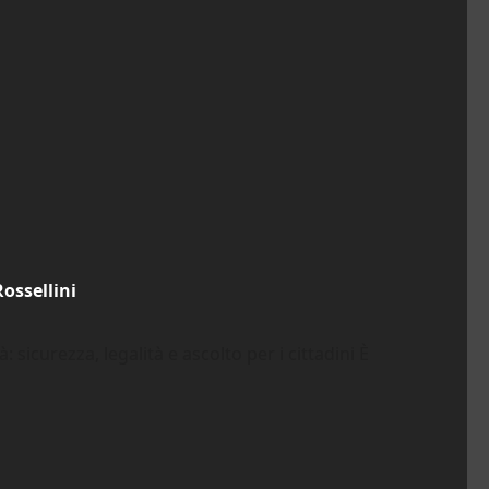
ossellini
 sicurezza, legalità e ascolto per i cittadini È