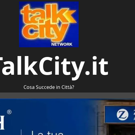
alkCity.it
Cosa Succede in Città?