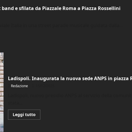
format:
parata
t band e sfilata da Piazzale Roma a Piazza Rossellini
musicale
riempie
il
centro
viale Italia in una street parade musicale guidata dalla...
e
rilancia
gli
eventi
Ladispoli. Inaugurata la nuova sede ANPS in piazza R
Redazione
15/12/2025
Ladispoli, nuovo presidio ANPS al servizio della comunità:
stata...
Leggi
Leggi tutto
di
più
su
Ladispoli.