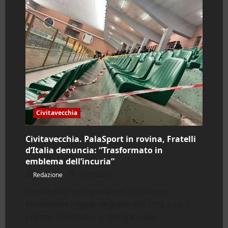
Civitavecchia
Civitavecchia. PalaSport in rovina, Fratelli
d’Italia denuncia: “Trasformato in
emblema dell’incuria”
Redazione
02/12/2025
Circolo Giorgio Almirante: “La Giunta
Piendibene regala degrado alla città a caro
prezzo; chiediamo al delegato allo...