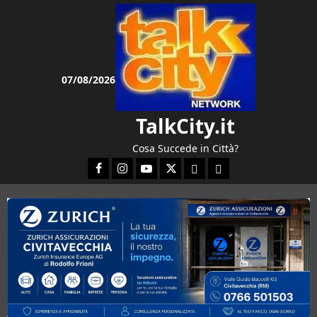
Vai
al
contenuto
07/08/2026
TalkCity.it
Cosa Succede in Città?
Facebook
Instagram
YouTube
Twitter
Email
Ente Parco Natura