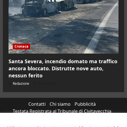
Cronaca
Santa Severa, incendio domato ma traffico
ancora bloccato. Distrutte nove auto,
nessun ferito
Redazione
06/08/2026
Contatti
Chi siamo
Pubblicità
Testata Registrata al Tribunale di Civitavecchia
n°RS7823/2021 RG716/2021 Direttore Responsabile
Micaela Taroni