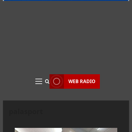
WEB RADIO
Menu
principale
palasport