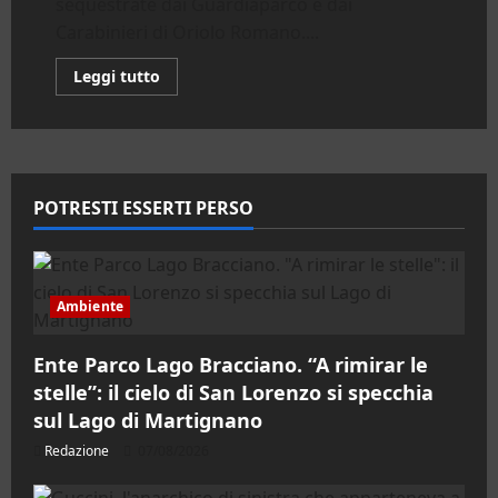
sequestrate dai Guardiaparco e dai
Carabinieri di Oriolo Romano....
Leggi
Leggi tutto
di
più
su
Oriolo
Romano.
Operazione
anti‑bracconaggio
nel
POTRESTI ESSERTI PERSO
Parco
Bracciano‑Martignano
Ambiente
Ente Parco Lago Bracciano. “A rimirar le
stelle”: il cielo di San Lorenzo si specchia
sul Lago di Martignano
Redazione
07/08/2026