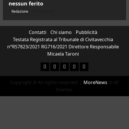
nessun ferito
Redazione
06/08/2026
Contatti
Chi siamo
Pubblicità
Testata Registrata al Tribunale di Civitavecchia
n°RS7823/2021 RG716/2021 Direttore Responsabile
Micaela Taroni
Facebook
Instagram
YouTube
Twitter
Email
Copyright © All rights reserved.
|
MoreNews
di AF
themes.