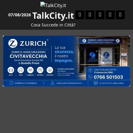
Vai
al
TalkCity.it
Facebook
Instagram
YouTube
Twitter
Email
07/08/2026
contenuto
Cosa Succede in Città?