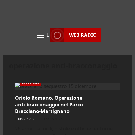
WEB RADIO
Menu
principale
operazione anti‑bracconaggio
Bracciano
Oriolo Romano. Operazione
anti‑bracconaggio nel Parco
Bracciano‑Martignano
Redazione
16/12/2025
26 armi tra fucili, pistole e ottiche notturne