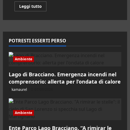
Leggi
Leggi tutto
di
più
su
Santa
Marinella.
La
Magia
del
POTRESTI ESSERTI PERSO
Natale
al
Castello
di
Santa
Ambiente
Severa
Lago di Bracciano. Emergenza incendi nel
comprensorio: allerta per l’ondata di calore
kamaurel
07/08/2026
Ambiente
Ente Parco Lago Bracciano. “A rimirar le