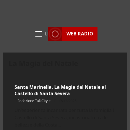
WEB RADIO
Menu
principale
La Magia del Natale
Regione Lazio
Santa Marinella. La Magia del Natale al
Castello di Santa Severa
Redazione TalkCity.it
17/12/2025
Un’esperienza incantata per tutta la famiglia Il
Castello di Santa Severa, incastonato tra le
bellezze della Costa...