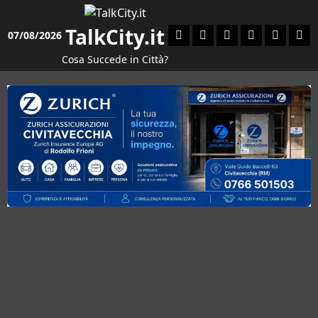
Vai
al
TalkCity.it
Facebook
Instagram
YouTube
Twitter
Email
Ente
07/08/2026
contenuto
Cosa Succede in Città?