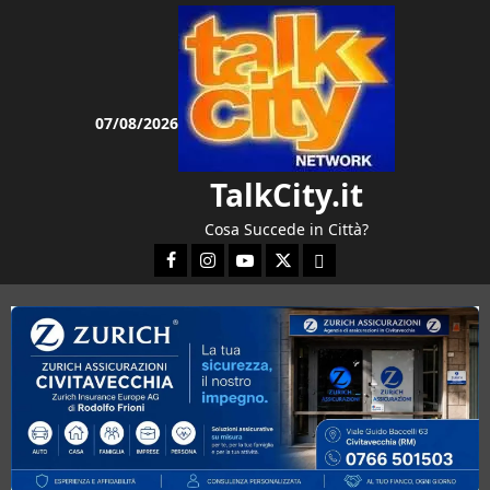
Vai
al
contenuto
07/08/2026
TalkCity.it
Cosa Succede in Città?
Facebook
Instagram
YouTube
Twitter
Email