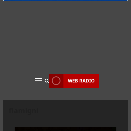
WEB RADIO
Menu
principale
flamigni