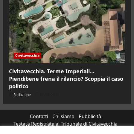
Civitavecchia
Civitavecchia. Terme Imperiali…
Piendibene frena il rilancio? Scoppia il caso
politico
Redazione
06/08/2026
Contatti
Chi siamo
Pubblicità
Testata Registrata al Tribunale di Civitavecchia
n°RS7823/2021 RG716/2021 Direttore Responsabile