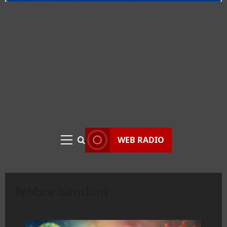
WEB RADIO
Menu
principale
febbre bambini