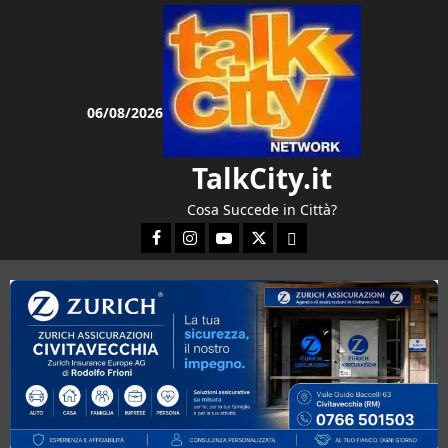
Vai
al
contenuto
06/08/2026
TalkCity.it
Cosa Succede in Città?
Facebook
Instagram
YouTube
Twitter
Email