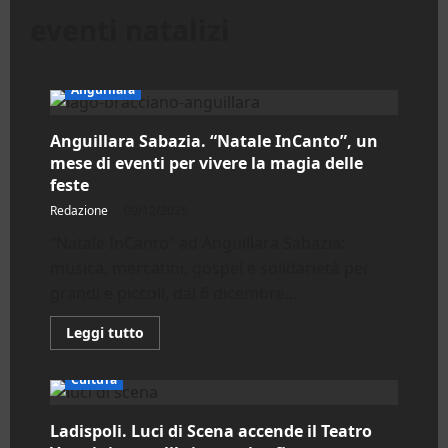
eventi natalizi
Anguillara
Anguillara Sabazia. “Natale InCanto”, un
mese di eventi per vivere la magia delle
feste
Redazione
09/12/2025
“Natale InCanto” ad Anguillara Sabazia:
musica, mercatini, gospel e solidarietà per
grandi e piccoli, dal 6 dicembre...
Leggi
Leggi tutto
di
più
su
Cultura
Anguillara
Sabazia.
“Natale
Ladispoli. Luci di Scena accende il Teatro
InCanto”,
un