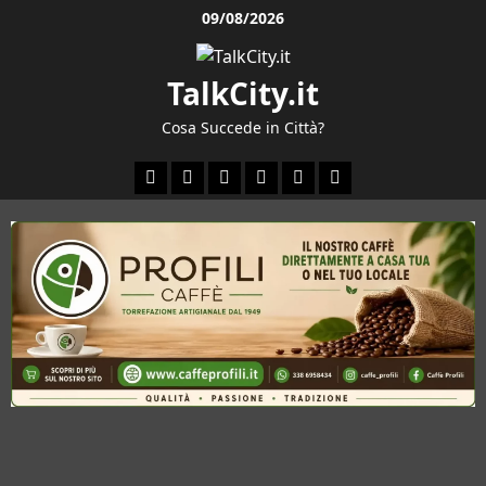
Vai
09/08/2026
al
contenuto
TalkCity.it
Cosa Succede in Città?
Facebook
Instagram
YouTube
Twitter
Email
Ente
Parco
Naturale
Bracciano-
Martignano