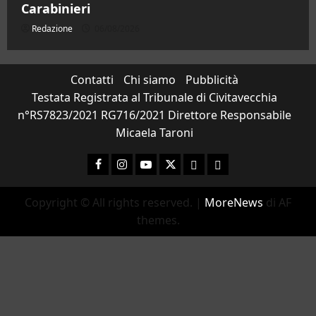
Carabinieri
Redazione
06/08/2026
Contatti
Chi siamo
Pubblicità
Testata Registrata al Tribunale di Civitavecchia
n°RS7823/2021 RG716/2021 Direttore Responsabile
Micaela Taroni
Facebook
Instagram
YouTube
Twitter
Email
Ente Parco Natura
Copyright © All rights reserved.
|
MoreNews
di AF
themes.