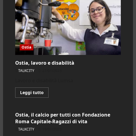
Ostia
Ostia, lavoro e disabilità
TALKCITY
27/01/2023
Lavoro e disabilità Lumsa
Leggi
Leggi tutto
di
Ostia
più
su
Ostia,
lavoro
Ostia, il calcio per tutti con Fondazione
e
Roma Capitale-Ragazzi di vita
disabilità
TALKCITY
19/01/2023