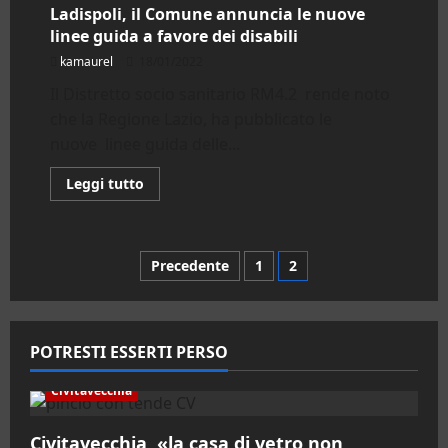
il
Ladispoli, il Comune annuncia le nuove
Centro
linee guida a favore dei disabili
Leonardo
apre
kamaurel
18/01/2022
all’associazionismo
Sociale
Il Distretto socio sanitario RM4.2 rende noto
che la Regione Lazio, ha pubblicato le
nuove linee guida delle...
Leggi
Leggi tutto
di
più
su
Ladispoli,
il
Paginazione
Precedente
1
2
Comune
annuncia
le
degli
nuove
linee
guida
articoli
POTRESTI ESSERTI PERSO
a
favore
dei
Civitavecchia
disabili
Civitavecchia, «la casa di vetro non