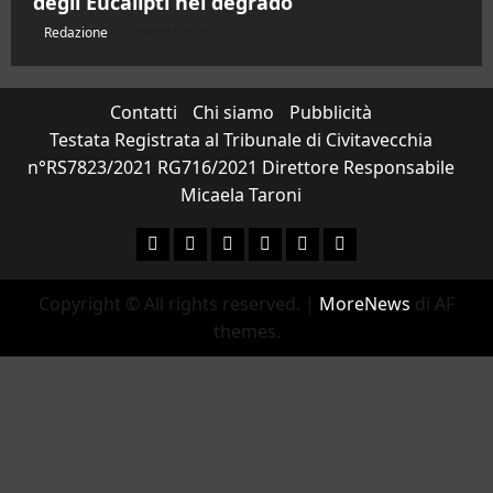
degli Eucalipti nel degrado”
Redazione
08/08/2026
Contatti
Chi siamo
Pubblicità
Testata Registrata al Tribunale di Civitavecchia
n°RS7823/2021 RG716/2021 Direttore Responsabile
Micaela Taroni
Facebook
Instagram
YouTube
Twitter
Email
Ente Parco Natural
Copyright © All rights reserved.
|
MoreNews
di AF
themes.