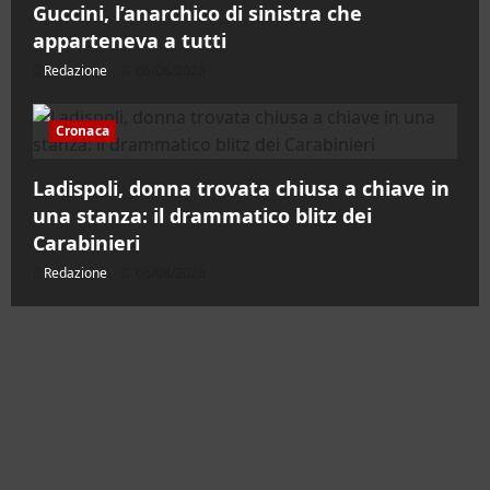
Guccini, l’anarchico di sinistra che
apparteneva a tutti
Redazione
06/08/2026
Cronaca
Ladispoli, donna trovata chiusa a chiave in
una stanza: il drammatico blitz dei
Carabinieri
Redazione
06/08/2026
Contatti
Chi siamo
Pubblicità
Testata Registrata al Tribunale di Civitavecchia
n°RS7823/2021 RG716/2021 Direttore Responsabile
Micaela Taroni
Facebook
Instagram
YouTube
Twitter
Email
Ente Parco Natural