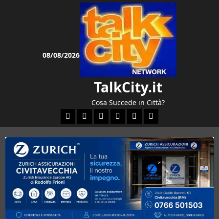
Vai
al
contenuto
08/08/2026
TalkCity.it
Cosa Succede in Città?
Facebook
Instagram
YouTube
Twitter
Email
Ente Parco Natural